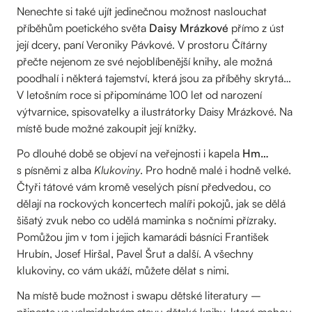
Nenechte si také ujít jedinečnou možnost naslouchat
příběhům poetického světa
Daisy Mrázkové
přímo z úst
její dcery, paní Veroniky Pávkové. V prostoru Čítárny
přečte nejenom ze své nejoblíbenější knihy, ale možná
poodhalí i některá tajemství, která jsou za příběhy skrytá…
V letošním roce si připomínáme 100 let od narození
výtvarnice, spisovatelky a ilustrátorky Daisy Mrázkové. Na
místě bude možné zakoupit její knížky.
Po dlouhé době se objeví na veřejnosti i kapela
Hm…
s písněmi z alba
Klukoviny
. Pro hodně malé i hodně velké.
Čtyři tátové vám kromě veselých písní předvedou, co
dělají na rockových koncertech malíři pokojů, jak se dělá
šišatý zvuk nebo co udělá maminka s nočními přízraky.
Pomůžou jim v tom i jejich kamarádi básníci František
Hrubín, Josef Hiršal, Pavel Šrut a další. A všechny
klukoviny, co vám ukáží, můžete dělat s nimi.
Na místě bude možnost i swapu dětské literatury –