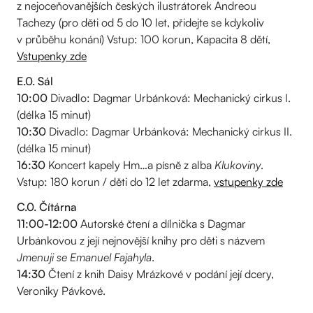
z nejoceňovanějších českých ilustrátorek Andreou
Tachezy (pro děti od 5 do 10 let, přidejte se kdykoliv
v průběhu konání) Vstup: 100 korun, Kapacita 8 dětí,
Vstupenky zde
E.0. Sál
10:00
Divadlo: Dagmar Urbánková: Mechanický cirkus I.
(délka 15 minut)
10:30
Divadlo: Dagmar Urbánková: Mechanický cirkus II.
(délka 15 minut)
16:30
Koncert kapely Hm…a písně z alba
Klukoviny
.
Vstup: 180 korun / děti do 12 let zdarma,
vstupenky zde
C.0. Čítárna
11:00-12:00
Autorské čtení a dílnička s Dagmar
Urbánkovou z její nejnovější knihy pro děti s názvem
Jmenuji se Emanuel Fajahyla
.
14:30
Čtení z knih Daisy Mrázkové v podání její dcery,
Veroniky Pávkové.