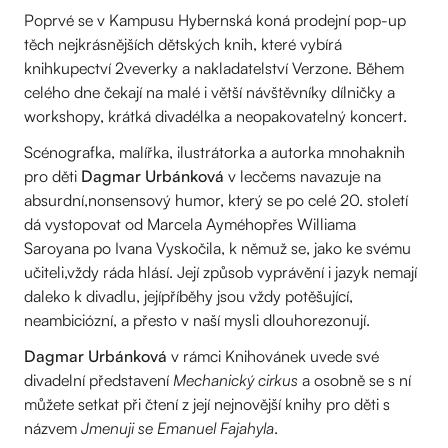
Poprvé se v Kampusu Hybernská koná prodejní pop-up
těch nejkrásnějších dětských knih, které vybírá
knihkupectví 2veverky a nakladatelství Verzone. Během
celého dne čekají na malé i větší návštěvníky dílničky a
workshopy, krátká divadélka a neopakovatelný koncert.
Scénografka, malířka, ilustrátorka a autorka mnohaknih
pro děti
Dagmar Urbánková
v lecčems navazuje na
absurdní,nonsensový humor, který se po celé 20. století
dá vystopovat od Marcela Ayméhopřes Williama
Saroyana po Ivana Vyskočila, k němuž se, jako ke svému
učiteli,vždy ráda hlásí. Její způsob vyprávění i jazyk nemají
daleko k divadlu, jejípříběhy jsou vždy potěšující,
neambiciózní, a přesto v naší mysli dlouhorezonují.
Dagmar Urbánková
v rámci Knihovánek uvede své
divadelní představení
Mechanický cirkus
a osobně se s ní
můžete setkat při čtení z její nejnovější knihy pro děti s
názvem
Jmenuji se Emanuel Fajahyla
.