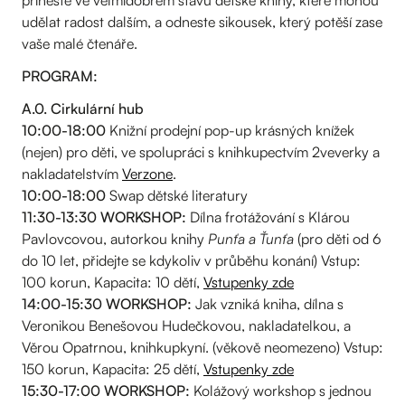
přineste ve velmidobrém stavu dětské knihy, které mohou
udělat radost dalším, a odneste sikousek, který potěší zase
vaše malé čtenáře.
PROGRAM:
A.0. Cirkulární hub
10:00-18:00
Knižní prodejní pop-up krásných knížek
(nejen) pro děti, ve spolupráci s knihkupectvím 2veverky a
nakladatelstvím
Verzone
.
10:00-18:00
Swap dětské literatury
11:30-13:30 WORKSHOP:
Dílna frotážování s Klárou
Pavlovcovou, autorkou knihy
Punťa a Ťunťa
(pro děti od 6
do 10 let, přidejte se kdykoliv v průběhu konání) Vstup:
100 korun, Kapacita: 10 dětí,
Vstupenky zde
14:00-15:30 WORKSHOP:
Jak vzniká kniha, dílna s
Veronikou Benešovou Hudečkovou, nakladatelkou, a
Věrou Opatrnou, knihkupkyní. (věkově neomezeno) Vstup:
150 korun, Kapacita: 25 dětí,
Vstupenky zde
15:30-17:00 WORKSHOP:
Kolážový workshop s jednou