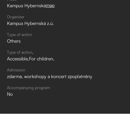
map
Kampus Hybernská
Organizer
Kampus Hybernská z.ú.
Type of action
Others
Type of action
Accessible
For children
Admission
zdarma, workshopy a koncert zpoplatněny
Accompanying program
No