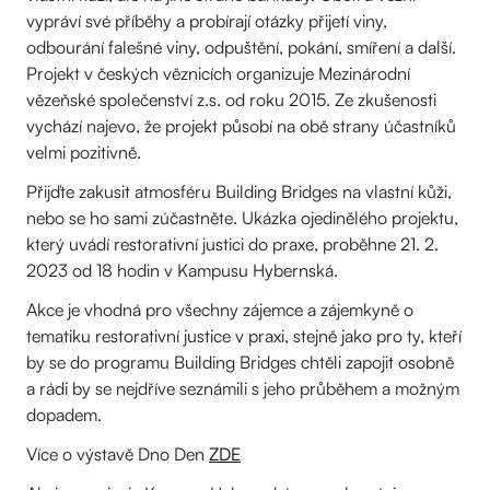
vypráví své příběhy a probírají otázky přijetí viny,
odbourání falešné viny, odpuštění, pokání, smíření a další.
Projekt v českých věznicích organizuje Mezinárodní
vězeňské společenství z.s. od roku 2015. Ze zkušenosti
vychází najevo, že projekt působí na obě strany účastníků
velmi pozitivně.
Přijďte zakusit atmosféru Building Bridges na vlastní kůži,
nebo se ho sami zúčastněte. Ukázka ojedinělého projektu,
který uvádí restorativní justici do praxe, proběhne 21. 2.
2023 od 18 hodin v Kampusu Hybernská.
Akce je vhodná pro všechny zájemce a zájemkyně o
tematiku restorativní justice v praxi, stejně jako pro ty, kteří
by se do programu Building Bridges chtěli zapojit osobně
a rádi by se nejdříve seznámili s jeho průběhem a možným
dopadem.
Více o výstavě Dno Den
ZDE