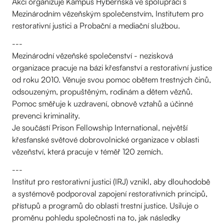
Akci organizuje Kampus Hybernská ve spolupráci s
Mezinárodním vězeňským společenstvím, Institutem pro
restorativní justici a Probační a mediační službou.
---
Mezinárodní vězeňské společenství - nezisková
organizace pracuje na bázi křesťanství a restorativní justice
od roku 2010. Věnuje svou pomoc obětem trestných činů,
odsouzeným, propuštěným, rodinám a dětem vězňů.
Pomoc směřuje k uzdravení, obnově vztahů a účinné
prevenci kriminality.
Je součástí Prison Fellowship International, největší
křesťanské světové dobrovolnické organizace v oblasti
vězeňství, která pracuje v téměř 120 zemích.
---
Institut pro restorativní justici (IRJ) vznikl, aby dlouhodobě
a systémově podporoval zapojení restorativních principů,
přístupů a programů do oblasti trestní justice. Usiluje o
proměnu pohledu společnosti na to, jak následky