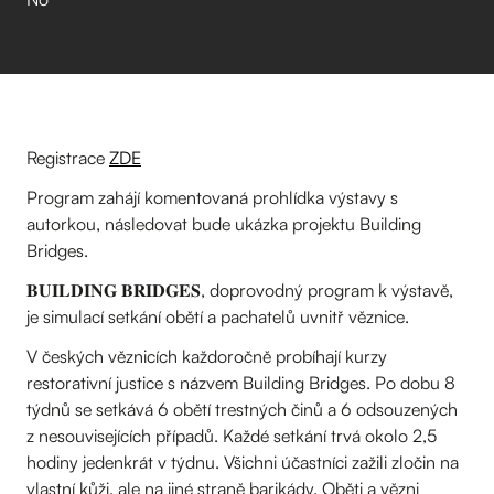
Registrace
ZDE
Program zahájí komentovaná prohlídka výstavy s
autorkou, následovat bude ukázka projektu Building
Bridges.
𝐁𝐔𝐈𝐋𝐃𝐈𝐍𝐆 𝐁𝐑𝐈𝐃𝐆𝐄𝐒, doprovodný program k výstavě,
je simulací setkání obětí a pachatelů uvnitř věznice.
V českých věznicích každoročně probíhají kurzy
restorativní justice s názvem Building Bridges. Po dobu 8
týdnů se setkává 6 obětí trestných činů a 6 odsouzených
z nesouvisejících případů. Každé setkání trvá okolo 2,5
hodiny jedenkrát v týdnu. Všichni účastníci zažili zločin na
vlastní kůži, ale na jiné straně barikády. Oběti a vězni