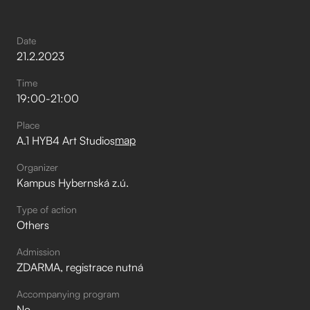
Date
21
.
2
.
2023
Time
19:00
-
21:00
Place
map
A.1 HYB4 Art Studios
Organizer
Kampus Hybernská z.ú.
Type of action
Others
Admission
ZDARMA, registrace nutná
Accompanying program
No