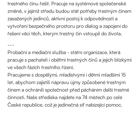
trestného činu řešit. Pracuje na systémové společenské
změně, v jejímž středu budou stát potřeby trestným činem
zasažených jedinců, aktivní postoj k odpovědnosti a
vytvoření bezpečného prostoru pro dialog a zapojení do
řešení věci těch, kterým trestný čin vstoupil do života.
---
Probační a mediační služba - státní organizace, která
pracuje s pachateli i oběťmi trestných činů a jejich blízkými
ve všech fázích trestního řízení.
Pracujeme s dospělými, mladistvými i dětmi mladšími 15
let, abychom zajistili nápravu újmy způsobené trestným
činem a ochránili společnost před pácháním další trestné
činnosti. Naše střediska najdete na 74 místech po celé
České republice, což je jedinečná síť nabízející pomoc.