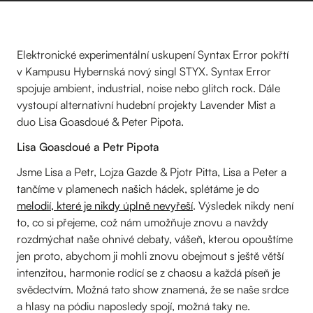
Elektronické experimentální uskupení Syntax Error pokřtí
v Kampusu Hybernská nový singl STYX. Syntax Error
spojuje ambient, industrial, noise nebo glitch rock. Dále
vystoupí alternativní hudební projekty Lavender Mist a
duo Lisa Goasdoué & Peter Pipota.
Lisa Goasdoué a Petr Pipota
Jsme Lisa a Petr, Lojza Gazde & Pjotr Pitta, Lisa a Peter a
tančíme v plamenech našich hádek, splétáme je do
melodií, které je nikdy úplně nevyřeší
. Výsledek nikdy není
to, co si přejeme, což nám umožňuje znovu a navždy
rozdmýchat naše ohnivé debaty, vášeň, kterou opouštíme
jen proto, abychom ji mohli znovu obejmout s ještě větší
intenzitou, harmonie rodící se z chaosu a každá píseň je
svědectvím. Možná tato show znamená, že se naše srdce
a hlasy na pódiu naposledy spojí, možná taky ne.