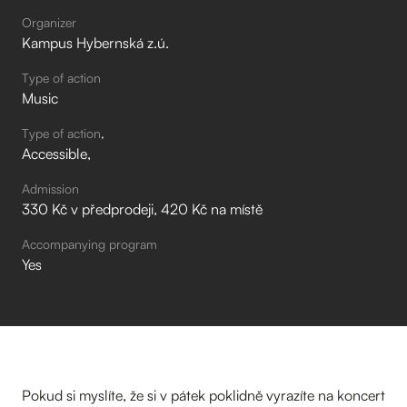
Organizer
Kampus Hybernská z.ú.
Type of action
Music
Type of action
Accessible
Admission
330 Kč v předprodeji, 420 Kč na místě
Accompanying program
Yes
Pokud si myslíte, že si v pátek poklidně vyrazíte na koncert