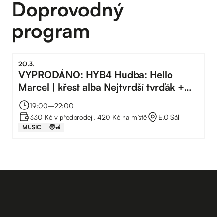
Doprovodný
program
20
.
3
.
VYPRODÁNO: HYB4 Hudba: Hello
Marcel | křest alba Nejtvrdší tvrďák +
mmnk
19:00
–⁠
22:00
330 Kč v předprodeji, 420 Kč na místě
E.0 Sál
MUSIC
🧑‍🦽