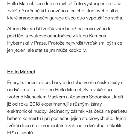
Hello Marcel, šeredně se mýlíte! Toto vystoupení je totiž
zvláštně určené křtu nového a celého studiového alba,
které srandotaneční garage disco duo vypouští do světa.
Album Nejtvrdší tvrďák vám budiž naservírováno k
pokřtění a zvukové ochutnávce v klubu Kampus
Hybernská v Praze. Protože nejtvrdší tvrďák smí být sice
jen jeden, ale stát se jím může kdokoliv.
Hello Marcel
Energie, tanec, disco, basy a do toho všeho české texty s
nadsázkou. Tak to jsou Hello Marcel, Svitavské duo
tvořené Michaelem Mackem a Adamem Sodomkou, kteří
již od roku 2018 experimentují s různými žánry
elektronické hudby. Jedinečný zážitek vás čeká na parketu
během koncertu i při poslechu jejich studiových alb. Jejich
tvůrčí disco éter momentálně zahrnuje dvě alba, několik
EP’s a singlů.