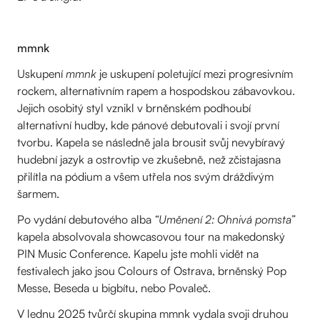
mmnk
Uskupení
mmnk
je uskupení poletující mezi progresivním
rockem, alternativním rapem a hospodskou zábavovkou.
Jejich osobitý styl vznikl v brněnském podhoubí
alternativní hudby, kde pánové debutovali i svojí první
tvorbu. Kapela se následně jala brousit svůj nevybíravý
hudební jazyk a ostrovtip ve zkušebně, než zčistajasna
přilítla na pódium a všem utřela nos svým dráždivým
šarmem.
Po vydání debutového alba
“Uměnení 2: Ohnivá pomsta”
kapela absolvovala showcasovou tour na makedonský
PIN Music Conference. Kapelu jste mohli vidět na
festivalech jako jsou Colours of Ostrava, brněnský Pop
Messe, Beseda u bigbítu, nebo Povaleč.
V lednu 2025 tvůrčí skupina mmnk vydala svoji druhou