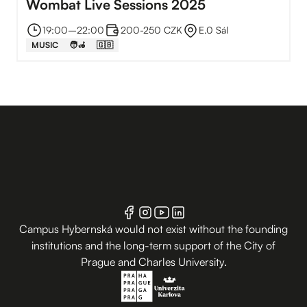
Wombat Live Sessions 2025
19:00
–⁠
22:00
200-250 CZK
E.0 Sál
MUSIC
🧑‍🦽
🇬🇧
Campus Hybernská would not exist without the founding
institutions and the long-term support of the City of
Prague and Charles University.