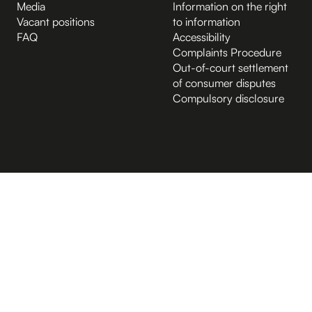
Media
Information on the right
Vacant positions
to information
FAQ
Accessibility
Complaints Procedure
Out-of-court settlement
of consumer disputes
Compulsory disclosure
B.2 Půda
Entrance from the Hybernská street
A.-1 Sklep
D.-1 Sklep
D.4 Podcastové studio
D.4 Sál
Kampus Hybernská
D.1 Poradenské centrum