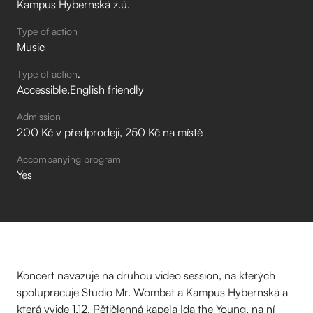
Kampus Hybernská z.ú.
Type of action
Music
Type of action
Accessible
English friendly
Admission
200 Kč v předprodeji, 250 Kč na místě
Accompanying program
Yes
Koncert navazuje na druhou video session, na kterých
spolupracuje Studio Mr. Wombat a Kampus Hybernská a
která vyjde 1.12. Pětičlenná kapela Ida the Young, na ní