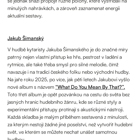
se jednak snaží propojit různé polohy, které vystřídali na
minulých nahrávkách, a zároveň zaznamenat energii
aktuální sestavy.
Jakub Šimanský
V hudbě kytaristy Jakuba Šimanského je do značné míry
patrný nejen vlastní přístup ke hře, pestrost v ladění a
rytmice, ale také třeba smysl pro silné melodie, čímž
navazuje i na tradici českého folku nebo východní hudby.
Na jaře roku 2025, po více, jak pěti letech Jakubovi vyšlo
nové album s názvem
“What Do You Mean By That?”.
Toto třetí album je opět pozvánkou na cestu do světa bez
jasných hranic hudebního žánru, kde se různé styly a
experimentální přístupy protínají s akustickými nástroji.
Každá skladba je malým příběhem sestavená z minulosti,
za kterým nestojí žádné jiné poselství, než vytvořit hudební
svět, ve kterém se můžete nechat unášet samotnou
hudbou.