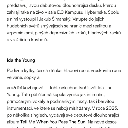
představují svou debutovou dlouhohrající desku, kterou
zahrají také na živo v sále E.0 Kampusu Hybernská. Spolu
s nimi vystoupí i Jakub Šimanský. Vstupte do jejich
hudebních světů smývajících se hranic mezi realitou a
vzpomínkami, plných depresivních krtků, hladových racků
a vraždících kovbojů.
Ida the Young
Podivné kytky, černá rtěnka, hladoví racci, vráskovité ruce
ve vaně, sopky a
vraždící kovbojové – tohle všechno tvoří svět Ida The
Young. Tato pětičlenná kapela vyniká jak intimními,
přímočarými vokály a podmanivými texty, tak i barvitou
instumentací, ve které se nebojí mísit žánry. V roce 2025,
po několika singlech, vydávají své debutové dlouhohrající
album
Tell Me When You Pass The Sun.
Na nové desce