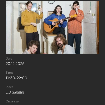
Date
20
.
12
.
2025
Time
19:30
-
22:00
Place
map
E.0 Sál
Organizer