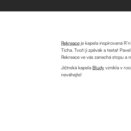
Rekreace
je kapela inspirovaná R’
Ticha. Tvoří ji zpěvák a textař Pa
Rekreace ve vás zanechá stopu a n
Jičínská kapela
Bludy
vznikla v roc
neváhejte!