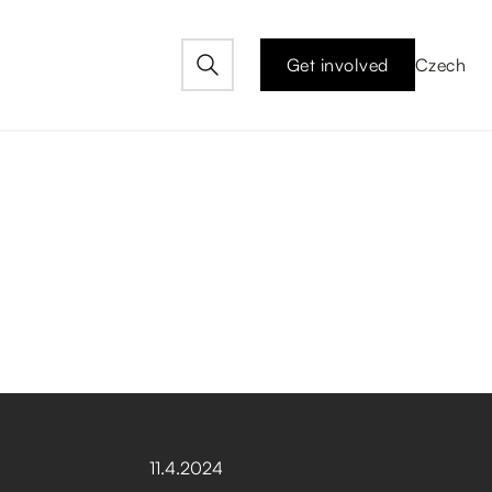
Get involved
Czech
11
.
4
.
2024