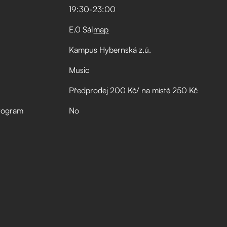
19:30
-
23:00
E.0 Sál
map
Kampus Hybernská z.ú.
Music
Předprodej 200 Kč/ na místě 250 Kč
rogram
No