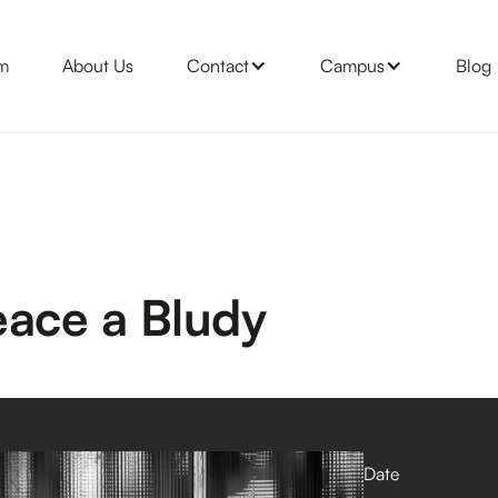
m
About Us
Contact
Campus
Blog
ace a Bludy
Date