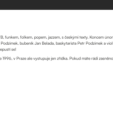
n’B, funkem, folkem, popem, jazzem, s českými texty. Koncem únor
vel Podzimek, bubeník Jan Belada, baskytarista Petr Podzimek a vi
epustí se!
e 1996, v Praze ale vystupuje jen zřídka. Pokud máte rádi zasněn