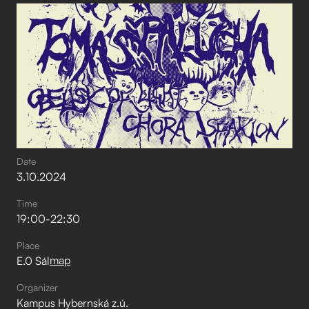
Date
3
.
10
.
2024
Time
19:00
-
22:30
Place
map
E.0 Sál
Organizer
Kampus Hybernská z.ú.