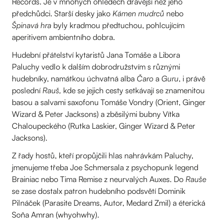
Records. Je v mnohých ohledech dravější než jeho
předchůdci. Starší desky jako
Kámen mudrců
nebo
Špinavá hra
byly kradmou předtuchou, pohlcujícím
aperitivem ambientního dobra.
Hudební přátelství kytaristů Jana Tomáše a Libora
Paluchy vedlo k dalším dobrodružstvím s různými
hudebníky, namátkou úchvatná alba
Čaro
a
Guru
, i právě
poslední
Rauš,
kde se jejich cesty setkávají se znamenitou
basou a salvami saxofonu Tomáše Vondry (Orient, Ginger
Wizard & Peter Jacksons) a zběsilými bubny Vítka
Chaloupeckého (Rutka Laskier, Ginger Wizard & Peter
Jacksons).
Z řady hostů, kteří propůjčili hlas nahrávkám Paluchy,
jmenujeme třeba Joe Schmersala z psychopunk legend
Brainiac nebo Tima Remise z neurvalých Auxes. Do
Rauše
se zase dostalx patron hudebního podsvětí Dominik
Pilnáček (Parasite Dreams, Autor, Medard Zmil) a éterická
Soňa Amran (whyohwhy).