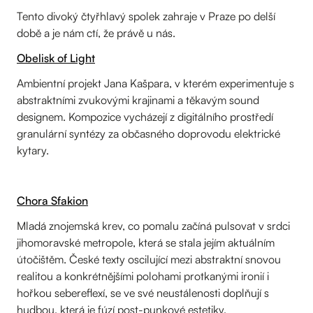
Tento divoký čtyřhlavý spolek zahraje v Praze po delší
době a je nám ctí, že právě u nás.
Obelisk of Light
Ambientní projekt Jana Kašpara, v kterém experimentuje s
abstraktními zvukovými krajinami a těkavým sound
designem. Kompozice vycházejí z digitálního prostředí
granulární syntézy za občasného doprovodu elektrické
kytary.
Chora Sfakion
Mladá znojemská krev, co pomalu začíná pulsovat v srdci
jihomoravské metropole, která se stala jejím aktuálním
útočištěm. České texty oscilující mezi abstraktní snovou
realitou a konkrétnějšími polohami protkanými ironií i
hořkou sebereflexí, se ve své neustálenosti doplňují s
hudbou, která je fúzí post-punkové estetiky,