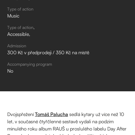
Type of action
Music
Type of action
Accessible
Admission
300 Kč v předprodeji / 350 Kč na místě
Accompanying program
No
Dvojspřežení
Tomáš Palucha
sedlá kytary už více než 10
let, v současné čtyřčlenné sestavě vydali na podzim
minulého roku album RAUŠ u proslulého labelu Day After