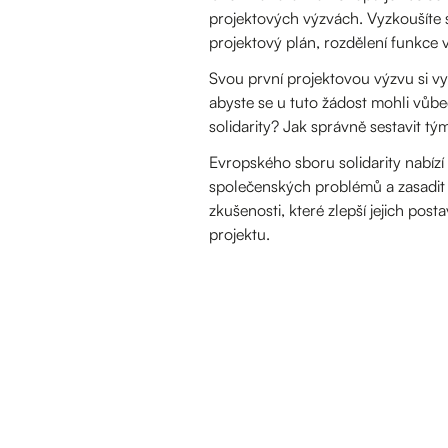
projektových výzvách. Vyzkoušíte si
projektový plán, rozdělení funkce v
Svou první projektovou výzvu si vyz
abyste se u tuto žádost mohli vůb
solidarity? Jak správně sestavit tým
Evropského sboru solidarity nabízí
společenských problémů a zasadit se
zkušenosti, které zlepší jejich pos
projektu.