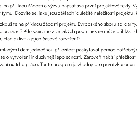
 na příkladu žádosti o výzvu napsat své první projektové texty. Vyt
 týmu. Dozvíte se, jaké jsou základní důležité náležitosti projek
koušíte na příkladu žádosti projektu Evropského sboru solidarity.
ec ucházet? Kdo všechno a za jakých podmínek se může přihlási
, plán aktivit a jejich časové rozvržení?
 mladým lidem jedinečnou příležitost poskytovat pomoc potřebným
 o vytvoření inkluzivnější společnosti. Zároveň nabízí příležitos
tavení na trhu práce. Tento program je vhodný pro první zkušenost