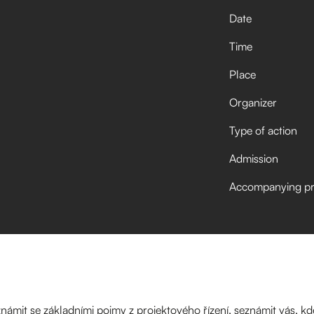
Date
Time
Place
Organizer
Type of action
Admission
Accompanying p
ámit se základními pojmy z projektového řízení, seznámit vás, kd