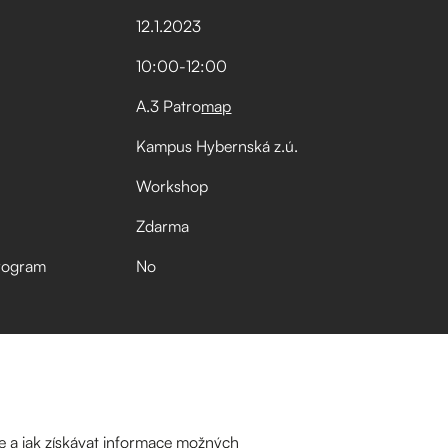
12
.
1
.
2023
10:00
-
12:00
A.3 Patro
map
Kampus Hybernská z.ú.
Workshop
Zdarma
rogram
No
e a jak získávat informace možných