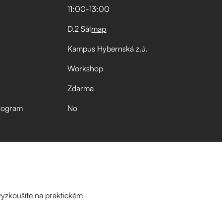
11:00
-
13:00
D.2 Sál
map
Kampus Hybernská z.ú.
Workshop
Zdarma
rogram
No
 vyzkoušíte na praktickém