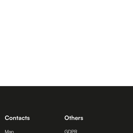
Contacts
Others
Map
GDPR