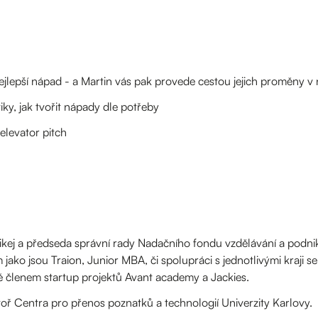
a nejlepší nápad - a Martin vás pak provede cestou jejich proměny 
iky, jak tvořit nápady dle potřeby
levator pitch
ikej a předseda správní rady Nadačního fondu vzdělávání a podni
ko jsou Traion, Junior MBA, či spolupráci s jednotlivými kraji se
é členem startup projektů Avant academy a Jackies.
ř Centra pro přenos poznatků a technologií Univerzity Karlovy.