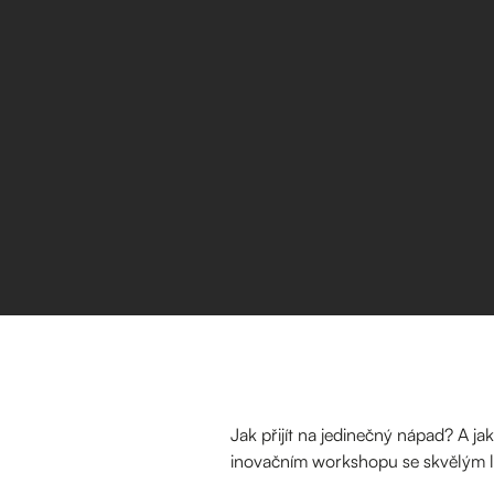
Jak přijít na jedinečný nápad? A ja
inovačním workshopu se skvělým 