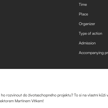
Time
Place
Organizer
Type of action
Admission
Accompanying p
k ho rozvinout do životaschopného projektu? To si na vlastní kůži
lektorem Martinem Vítkem!