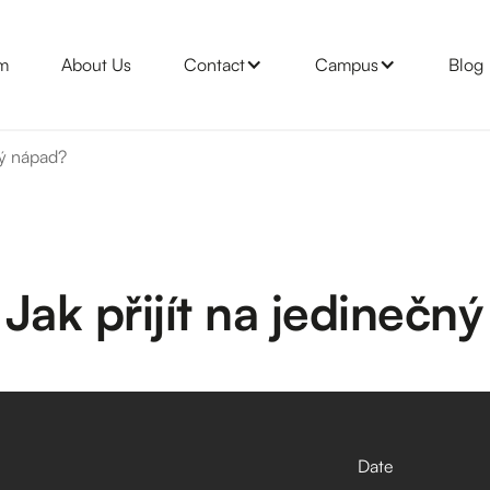
m
About Us
Contact
Campus
Blog
ný nápad?
Jak přijít na jedinečn
Date