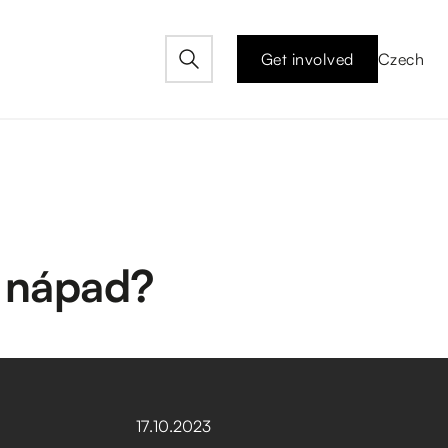
Get involved
Czech
ý nápad?
17
.
10
.
2023