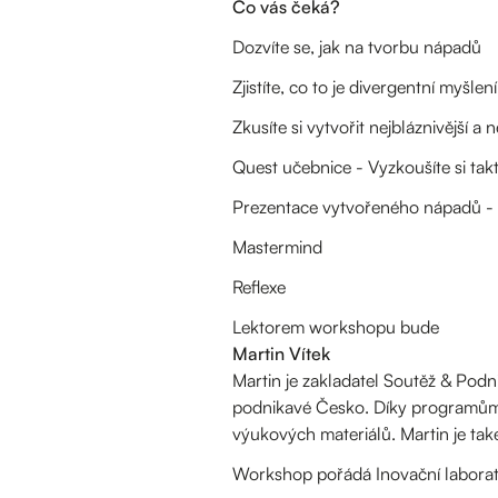
Co vás čeká?
Dozvíte se, jak na tvorbu nápadů
Zjistíte, co to je divergentní myšlení
Zkusíte si vytvořit nejbláznivější 
Quest učebnice - Vyzkoušíte si takt
Prezentace vytvořeného nápadů - e
Mastermind
Reflexe
Lektorem workshopu bude
Martin Vítek
Martin je zakladatel Soutěž & Podn
podnikavé Česko. Díky programům ja
výukových materiálů. Martin je tak
Workshop pořádá Inovační laborato