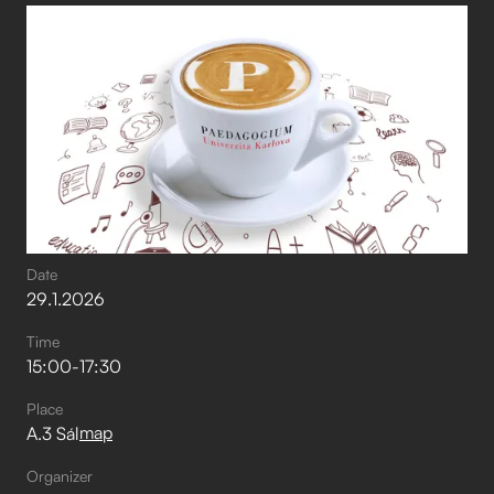
Date
29
.
1
.
2026
Time
15:00
-
17:30
Place
map
A.3 Sál
Organizer