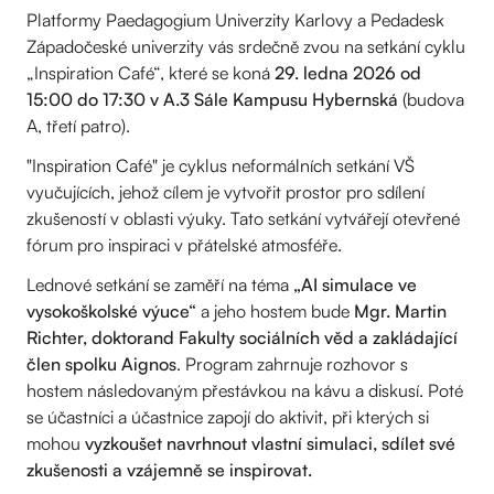
Platformy Paedagogium Univerzity Karlovy a Pedadesk
Západočeské univerzity vás srdečně zvou na setkání cyklu
„Inspiration Café“, které se koná
29. ledna 2026 od
15:00 do 17:30 v A.3 Sále Kampusu Hybernská
(budova
A, třetí patro).
"Inspiration Café" je cyklus neformálních setkání VŠ
vyučujících, jehož cílem je vytvořit prostor pro sdílení
zkušeností v oblasti výuky. Tato setkání vytvářejí otevřené
fórum pro inspiraci v přátelské atmosféře.
Lednové setkání se zaměří na téma
„AI simulace ve
vysokoškolské výuce“
a jeho hostem bude
Mgr. Martin
Richter, doktorand Fakulty sociálních věd a zakládající
člen spolku Aignos
. Program zahrnuje rozhovor s
hostem následovaným přestávkou na kávu a diskusí. Poté
se účastníci a účastnice zapojí do aktivit, při kterých si
mohou
vyzkoušet navrhnout vlastní simulaci, sdílet své
zkušenosti a vzájemně se inspirovat.