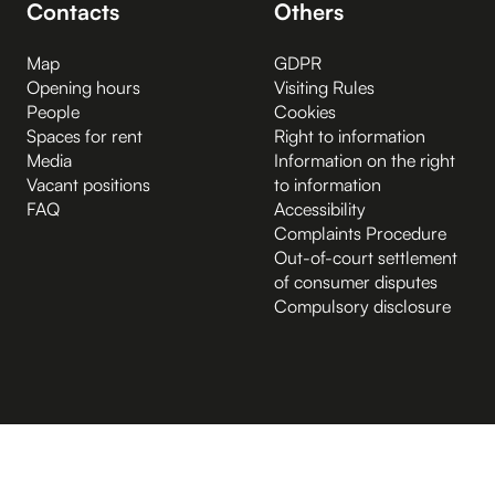
Contacts
Others
Map
GDPR
Opening hours
Visiting Rules
People
Cookies
Spaces for rent
Right to information
Media
Information on the right
Vacant positions
to information
FAQ
Accessibility
Complaints Procedure
Out-of-court settlement
of consumer disputes
Compulsory disclosure
B.2 Půda
Entrance from the Hybernská street