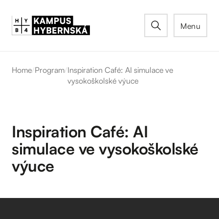
Menu
Home
/
Program
/
Inspiration Café: AI simulace ve
vysokoškolské výuce
Inspiration Café: AI
simulace ve vysokoškolské
výuce