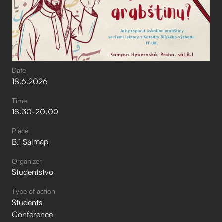
Date
18
.
6
.
2026
Time
18:30
-
20:00
Place
map
B.1 Sál
Organizer
Studentstvo
Type of action
Students
Conference