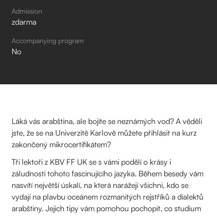
Admission
zdarma
Accompanying program
No
Láká vás arabština, ale bojíte se neznámých vod? A věděli
jste, že se na Univerzitě Karlově můžete přihlásit na kurz
zakončený mikrocertifikátem?
Tři lektoři z KBV FF UK se s vámi podělí o krásy i
záludnosti tohoto fascinujícího jazyka. Během besedy vám
nasvítí největší úskalí, na která narážejí všichni, kdo se
vydají na plavbu oceánem rozmanitých rejstříků a dialektů
arabštiny. Jejich tipy vám pomohou pochopit, co studium