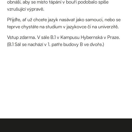
obnáší, aby se místo tápání v bouři podobalo spíše
vzrušující výpravě.
Přijďte, ať už chcete jazyk nasávat jako samouci, nebo se
teprve chystáte na studium v jazykovce či na univerzitě.
Vstup zdarma. V sále B.1 v Kampusu Hybernská v Praze.
(B.1 Sál se nachází v 1. patře budovy B ve dvoře.)