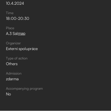
10
.
4
.
2024
Time
18:00
-
20:30
Place
map
A.3 Sál
Organizer
Externí spolupráce
Type of action
Others
Admission
zdarma
Accompanying program
No