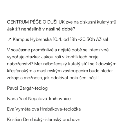
CENTRUM PÉČE O DUŠI UK
zve na diskusní kulatý stůl
Jak žít nenásilně v násilné době?
📍 Kampus Hybernská 10.4. od 18h -20.30h A3 sál
V současné proměnlivé a nejisté době se intenzivně
vynořuje otázka: Jakou roli v konfliktech hraje
náboženství? Mezináboženský kulatý stůl se židovským,
křesťanským a muslimským zastoupením bude hledat
zdroje a možnosti, jak odolávat pokušení násilí.
Pavol Bargár-teolog
Ivana Yael Nepalová-knihovnice
Eva Vymětalová Hrabáková-teoložka
Kristián Dembický-islámský duchovní