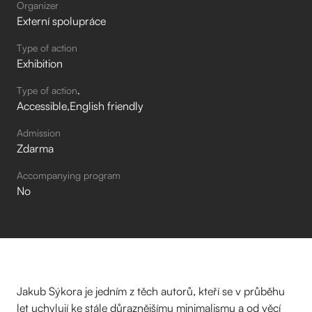
Organizer
Externí spolupráce
Type of action
Exhibition
Type of action
Accessible
English friendly
Admission
Zdarma
Accompanying program
No
Jakub Sýkora je jedním z těch autorů, kteří se v průběhu
let uchylují ke stále důraznějšímu minimalismu a od věcí