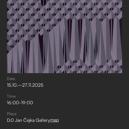
Date
15
.
10
.
–⁠
27
.
11
.
2025
Time
16:00
-
19:00
Place
map
D.0 Jan Čejka Gallery