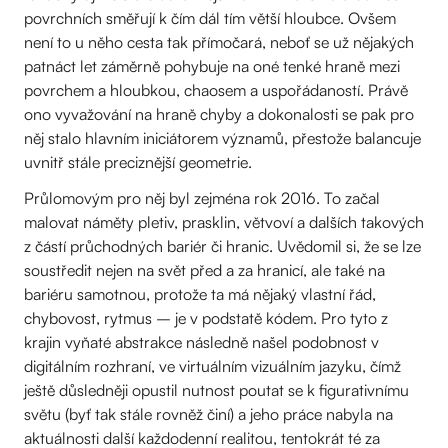
povrchních směřují k čím dál tím větší hloubce. Ovšem
není to u něho cesta tak přímočará, neboť se už nějakých
patnáct let záměrně pohybuje na oné tenké hraně mezi
povrchem a hloubkou, chaosem a uspořádaností. Právě
ono vyvažování na hraně chyby a dokonalosti se pak pro
něj stalo hlavním iniciátorem významů, přestože balancuje
uvnitř stále preciznější geometrie.
Průlomovým pro něj byl zejména rok 2016. To začal
malovat náměty pletiv, prasklin, větvoví a dalších takových
z částí průchodných bariér či hranic. Uvědomil si, že se lze
soustředit nejen na svět před a za hranicí, ale také na
bariéru samotnou, protože ta má nějaký vlastní řád,
chybovost, rytmus – je v podstatě kódem. Pro tyto z
krajin vyňaté abstrakce následně našel podobnost v
digitálním rozhraní, ve virtuálním vizuálním jazyku, čímž
ještě důsledněji opustil nutnost poutat se k figurativnímu
světu (byť tak stále rovněž činí) a jeho práce nabyla na
aktuálnosti další každodenní realitou, tentokrát té za