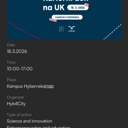
Date
18
.
3
.
2026
Time
10:00
-
17:00
Place
map
Kampus Hybernská
Organizer
Hyb4City
Type of action
Science and innovation
Entrepreneurship and education