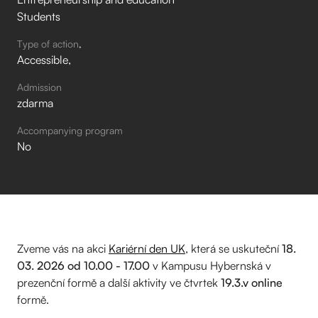
Students
Type of action
Accessible
Admission
zdarma
Accompanying program
No
Zveme vás na akci
Kariérní den UK
, která se uskuteční
18.
03. 2026 od 10.00 - 17.00
v Kampusu Hybernská v
prezenční formě a další aktivity ve čtvrtek
19.3.v online
formě.