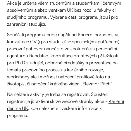
Akce je určena všem studentům a studentkám i čerstvým
absolventům a absolventkám UK bez rozdílu fakulty či
studijního programu. Vybrané části programu jsou i pro
zahraniční studující.
Součástí programu bude například Kariérní poradenství,
konzultace CV (i pro studující se specifickými potřebami),
pracovní pohovor nanečisto ve spolupráci s personální
agenturou Randstad, konzultace grantových příležitostí
pro Ph.D studující, odborné přednášky a prezentace na
témata pracovního procesu a kariérního rozvoje,
workshopy ale i možnost nafocení profilové foto na
životopis, či natočení krátkého videa „Elevator Pitch“.
Na některé aktivity je třeba se registrovat. Spuštění
registrací je již aktivní skrze webové stránky akce -
Kariérní
den na UK
, kde naleznete i veškeré informace k
programu.