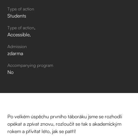
Type of action
Students
Type of action
Accessible
Admission
zdarma
Accompanying program
No
Po velkém úspěchu prvního táboráku jsme se rozhodli
opékat a zpívat znovu, rozloučit se tak s akademickým
rokem a přivítat léto, jak se patří!