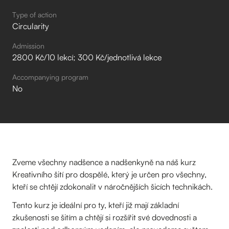
Type of action
Circularity
Admission
2800 Kč/10 lekcí; 300 Kč/jednotlivá lekce
Accompanying program
No
Zveme všechny nadšence a nadšenkyně na náš kurz
Kreativního šití pro dospělé, který je určen pro všechny,
kteří se chtějí zdokonalit v náročnějších šicích technikách.
Tento kurz je ideální pro ty, kteří již mají základní
zkušenosti se šitím a chtějí si rozšířit své dovednosti a