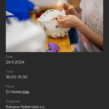
Date
24
.
9
.
2024
Time
18:00
-
19:30
Place
map
D.1 Ateliér
Organizer
Kampus Hybernská z.ú.