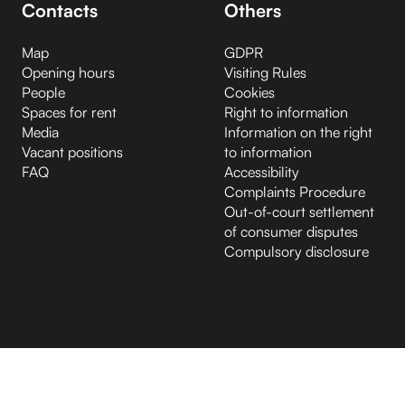
Contacts
Others
Map
GDPR
Opening hours
Visiting Rules
People
Cookies
Spaces for rent
Right to information
Media
Information on the right
Vacant positions
to information
FAQ
Accessibility
Complaints Procedure
Out-of-court settlement
of consumer disputes
Compulsory disclosure
B.2 Půda
Entrance from the Hybernská street