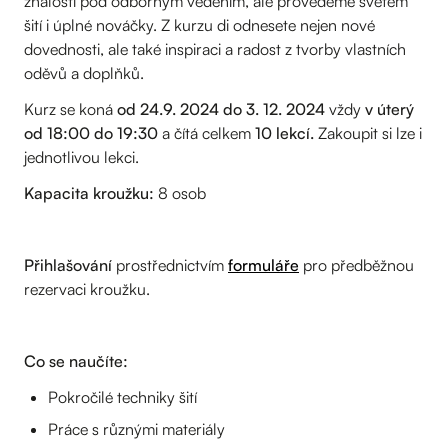
znalosti pod odborným vedením, ale provedeme světem
šití i úplné nováčky. Z kurzu di odnesete nejen nové
dovednosti, ale také inspiraci a radost z tvorby vlastních
oděvů a doplňků.
Kurz se koná
od 24.9. 2024 do 3. 12. 2024
vždy
v úterý
od 18:00 do 19:30
a čítá celkem
10 lekcí.
Zakoupit si lze i
jednotlivou lekci.
Kapacita kroužku:
8 osob
Přihlašování
prostřednictvím
formuláře
pro předběžnou
rezervaci kroužku.
Co se naučíte:
Pokročilé techniky šití
Práce s různými materiály