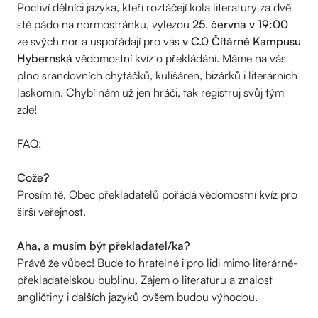
Poctiví dělníci jazyka, kteří roztáčejí kola literatury za dvě
stě páďo na normostránku, vylezou
25. června v 19:00
ze svých nor a uspořádají pro vás
v C.0 Čítárně Kampusu
Hybernská
vědomostní kvíz o překládání. Máme na vás
plno srandovních chytáčků, kulišáren, bizárků i literárních
laskomin. Chybí nám už jen hráči, tak registruj svůj tým
zde!
FAQ:
Cože?
Prosím tě, Obec překladatelů pořádá vědomostní kvíz pro
širší veřejnost.
Aha, a musím být překladatel/ka?
Právě že vůbec! Bude to hratelné i pro lidi mimo literárně-
překladatelskou bublinu. Zájem o literaturu a znalost
angličtiny i dalších jazyků ovšem budou výhodou.