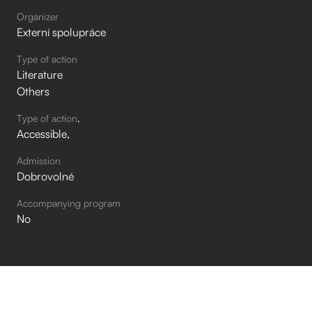
Organizer
Externí spolupráce
Type of action
Literature
Others
Type of action
Accessible
Admission
Dobrovolné
Accompanying program
No