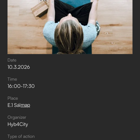
Date
10
.
3
.
2026
Time
16:00
-
17:30
Place
map
E.1 Sál
Organizer
Hyb4City
Type of action