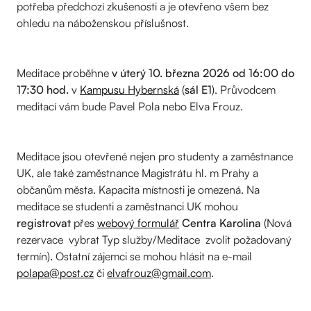
potřeba předchozí zkušenosti a je otevřeno všem bez
ohledu na náboženskou příslušnost.
Meditace proběhne
v úterý 10. března 2026 od 16:00 do
17:30 hod.
v
Kampusu Hybernská
(
sál E1
). Průvodcem
meditací vám bude Pavel Pola nebo Elva Frouz.
Meditace jsou otevřené nejen pro studenty a zaměstnance
UK, ale také zaměstnance Magistrátu hl. m Prahy a
občanům města. Kapacita místnosti je omezená. Na
meditace se studenti a zaměstnanci UK mohou
registrovat
přes
webový formulář
Centra Karolina
(Nová
rezervace vybrat Typ služby/Meditace zvolit požadovaný
termín)
.
Ostatní zájemci se mohou hlásit na e-mail
polapa@post.cz
či
elvafrouz@gmail.com
.