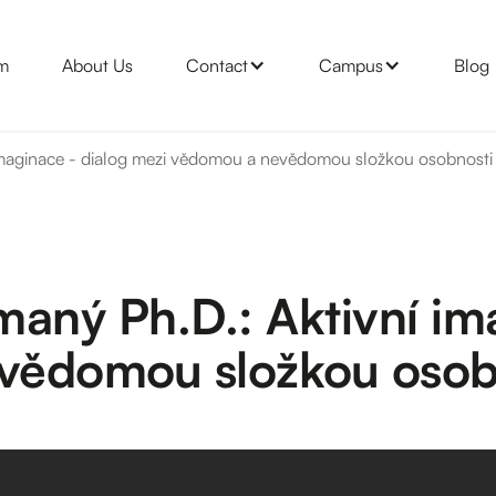
m
About Us
Contact
Campus
Blog
imaginace - dialog mezi vědomou a nevědomou složkou osobnosti
aný Ph.D.: Aktivní im
vědomou složkou osob