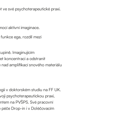
ot ve své psychoterapeutické praxi.
mocí aktivní imaginace.
 funkce ega, rozdíl mezi
kupině. Imaginujícím
t koncentraci a odstranit
e nad amplifikací snového materiálu
gii v doktorském studiu na FF UK.
voji psychoterapeutickou praxi,
stentem na PVŠPS. Své pracovní
né péče Drop-in i v Doléčovacím