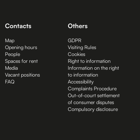
Contacts
Others
Map
GDPR
Opening hours
Visiting Rules
People
Cookies
Spaces for rent
Right to information
Media
Information on the right
Vacant positions
to information
FAQ
Accessibility
Complaints Procedure
Out-of-court settlement
of consumer disputes
Compulsory disclosure