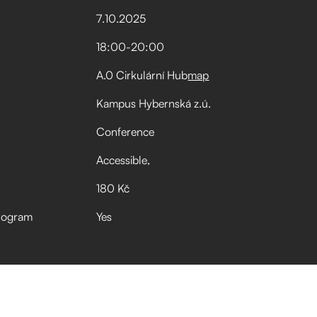
7
.
10
.
2025
18:00
-
20:00
A.0 Cirkulární Hub
map
Kampus Hybernská z.ú.
Conference
Accessible
180 Kč
rogram
Yes