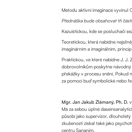
Metodu aktivní imaginace vyvinul C
Přednáška bude obsahovat tři část
Kazuistickou, kde se posluchači se
Teoretickou, která nabídne nejsiln
imaginárním a imaginálním, princip
Praktickou, ve které nabídne J. J.
dobrovolníkům poskytne návodný sy
překážky v procesu snění. Pokud ně
za pomoci buď symbolické nebo f
Mgr. Jan Jakub Zlámaný, Ph. D.
v
Má za sebou úplné daseinsanalytick
působí jako supervizor, dlouholetý
zkušenosti získal také jako psycho
centru Sananim.