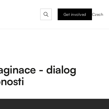
Get involved
Czech
aginace - dialog
nosti