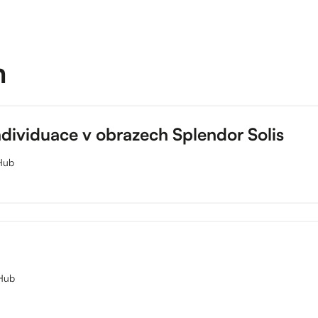
m
ndividuace v obrazech Splendor Solis
 Hub
 Hub