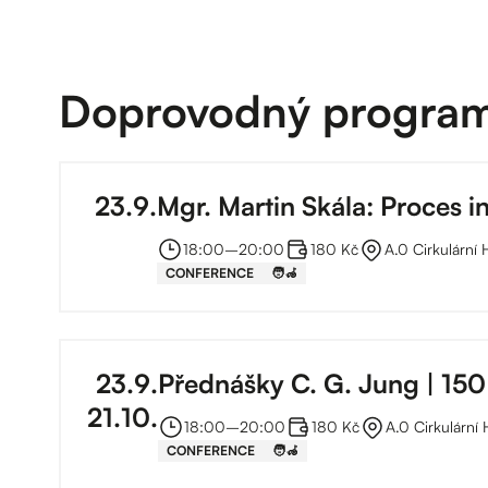
Doprovodný progra
23
.
9
.
Mgr. Martin Skála: Proces i
18:00
–⁠
20:00
180 Kč
A.0 Cirkulární
CONFERENCE
🧑‍🦽
23
.
9
.
Přednášky C. G. Jung | 150
21
.
10
.
18:00
–⁠
20:00
180 Kč
A.0 Cirkulární
CONFERENCE
🧑‍🦽