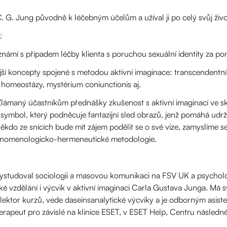
. G. Jung původně k léčebným účelům a užíval ji po celý svůj živ
i:
známí s případem léčby klienta s poruchou sexuální identity za po
ější koncepty spojené s metodou aktivní imaginace: transcendentní
 homeostázy, mystérium coniunctionis aj.
 Zlámaný účastníkům přednášky zkušenost s aktivní imaginací ve s
mbol, který podněcuje fantazijní sled obrazů, jenž pomáhá udrže
kdo ze snících bude mít zájem podělit se o své vize, zamyslíme s
enomenologicko-hermeneutické metodologie.
ystudoval sociologii a masovou komunikaci na FSV UK a psycholo
é vzdělání i výcvik v aktivní imaginaci Carla Gustava Junga. Má s
 lektor kurzů, vede daseinsanalytické výcviky a je odborným asi
terapeut pro závislé na klinice ESET, v ESET Help, Centru násled