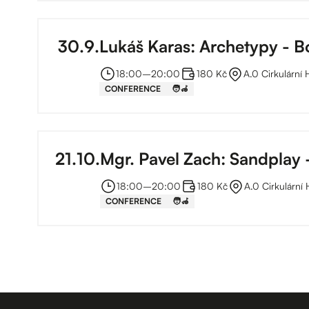
30
.
9
.
Lukáš Karas: Archetypy - Boh
18:00
–⁠
20:00
180 Kč
A.0 Cirkulární
CONFERENCE
🧑‍🦽
21
.
10
.
Mgr. Pavel Zach: Sandplay
18:00
–⁠
20:00
180 Kč
A.0 Cirkulární
CONFERENCE
🧑‍🦽