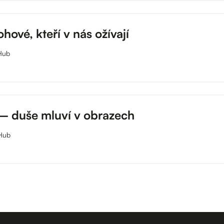
ové, kteří v nás ožívají
 Hub
 – duše mluví v obrazech
 Hub