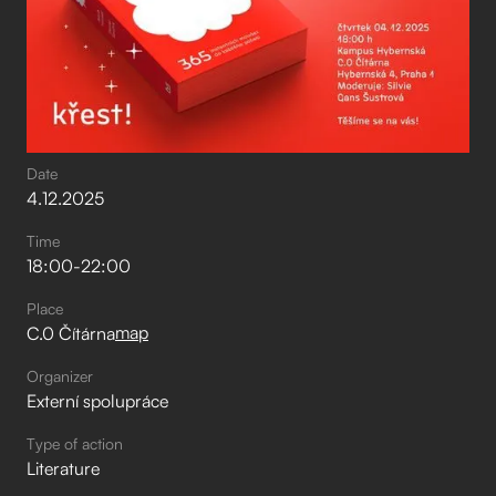
Date
4
.
12
.
2025
Time
18:00
-
22:00
Place
map
C.0 Čítárna
Organizer
Externí spolupráce
Type of action
Literature