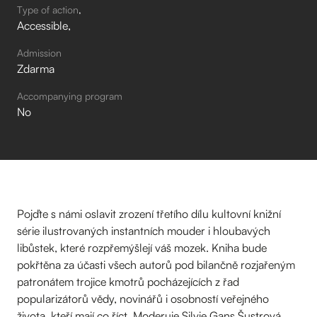
Type of action
Accessible
Admission
Zdarma
Accompanying program
No
Pojďte s námi oslavit zrození třetího dílu kultovní knižní
série ilustrovaných instantních mouder i hloubavých
libůstek, které rozpřemýšlejí váš mozek. Kniha bude
pokřtěna za účasti všech autorů pod bilančně rozjařeným
patronátem trojice kmotrů pocházejících z řad
popularizátorů vědy, novinářů i osobností veřejného
života, kteří mají co říct. Moderuje Silvie Gans Šustrová.