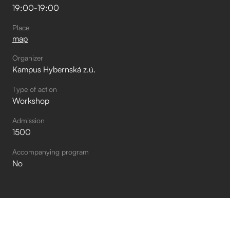
19:00
-
19:00
Place
map
Organizer
Kampus Hybernská z.ú.
Type of action
Workshop
Admission
1500
Accompanying program
No