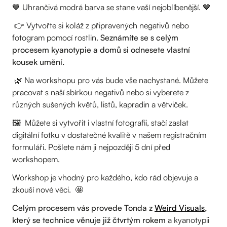
💙 Uhrančivá modrá barva se stane vaší nejoblíbenější. 💙
👉 Vytvořte si koláž z připravených negativů nebo
fotogram pomocí rostlin.
Seznámíte se s celým
procesem kyanotypie a domů si odnesete vlastní
kousek umění.
🌿 Na workshopu pro vás bude vše nachystané. Můžete
pracovat s naší sbírkou negativů nebo si vyberete z
různých sušených květů, listů, kapradin a větviček.
🖼️ Můžete si vytvořit i vlastní fotografii, stačí zaslat
digitální fotku v dostatečné kvalitě v našem registračním
formuláři. Pošlete nám ji nejpozději 5 dní před
workshopem.
Workshop je vhodný pro každého, kdo rád objevuje a
zkouší nové věci. 🤩
Celým procesem vás provede Tonda z
Weird Visuals
,
který se technice věnuje již čtvrtým rokem
a kyanotypii