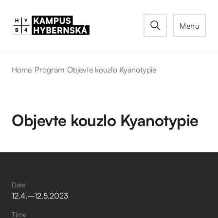
Menu
Home
/
Program
/
Objevte kouzlo Kyanotypie
Objevte kouzlo Kyanotypie
Date
12
.
4
.
–⁠
12
.
5
.
2023
Time