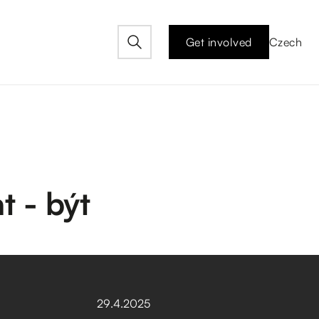
Get involved
Czech
t - být
29
.
4
.
2025