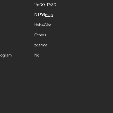
16:00
-
17:30
D.1 Sál
map
Hyb4City
Others
zdarma
rogram
No