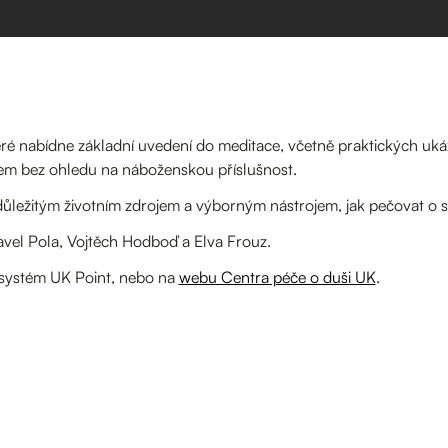
ré nabídne základní uvedení do meditace, včetně praktických ukáz
šem bez ohledu na náboženskou příslušnost.
ůležitým životním zdrojem a výborným nástrojem, jak pečovat o s
el Pola, Vojtěch Hodboď a Elva Frouz.
í systém UK Point, nebo na
webu Centra péče o duši UK
.