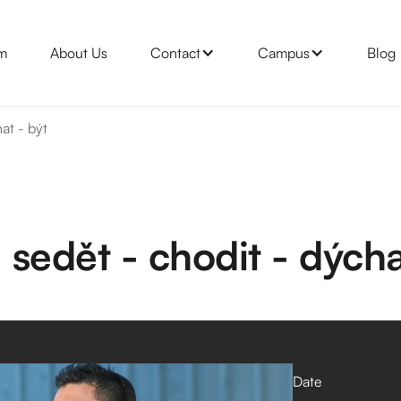
m
About Us
Contact
Campus
Blog
at - být
sedět - chodit - dýcha
Date