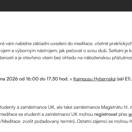
eré vám nabídne základní uvedení do meditace, včetně praktickýc
rojem a výborným nástrojem, jak pečovat o svou duši. Setkání je 
šenosti a je otevřeno všem bez ohledu na náboženskou příslušnos
rvna 2026 od 16:00 do 17:30 hod.
v
Kampusu Hybernská
(
sál E1
)
studenty a zaměstnance UK, ale také zaměstnance Magistrátu hl.
a meditace se studenti a zaměstnanci UK mohou
registrovat
přes
w
/Meditace zvolit požadovaný termín)
.
Ostatní zájemci se mohou h