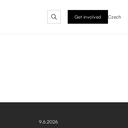
Get involved
Czech
i
9
.
6
.
2026