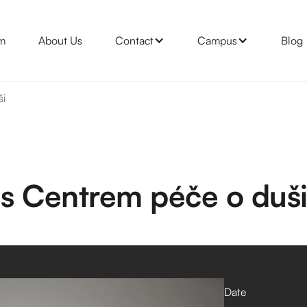
m
About Us
Contact
Campus
Blog
ši
s Centrem péče o duš
Date