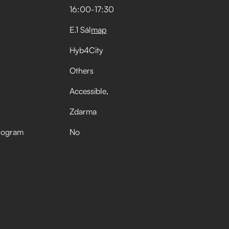
16:00
-
17:30
E.1 Sál
map
Hyb4City
Others
Accessible
Zdarma
rogram
No