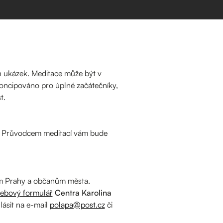
h ukázek. Meditace může být v
koncipováno pro úplné začátečníky,
t.
. Průvodcem meditací vám bude
 m Prahy a občanům města.
ebový formulář
Centra Karolina
lásit na e-mail
polapa@post.cz
či