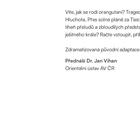
Víte, jak se rodí orangutani? Trag
Hluchota. Přes solné pláně za Tisíc
líheň přeludů a zbloudilých předst
ješitného krále? Račte vstoupit, pří
Zdramatizovaná původní adaptace 
Přednáší Dr. Jan Vihan
Orientální ústav AV ČR