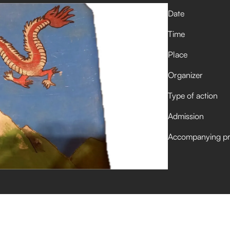
Date
Time
Place
Organizer
Type of action
Admission
Accompanying p