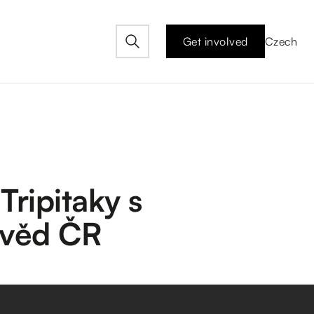
Get involved
Czech
ripitaky s
 věd ČR