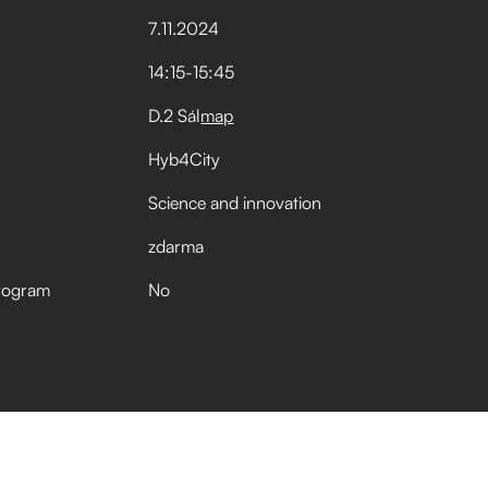
7
.
11
.
2024
14:15
-
15:45
D.2 Sál
map
Hyb4City
Science and innovation
zdarma
rogram
No