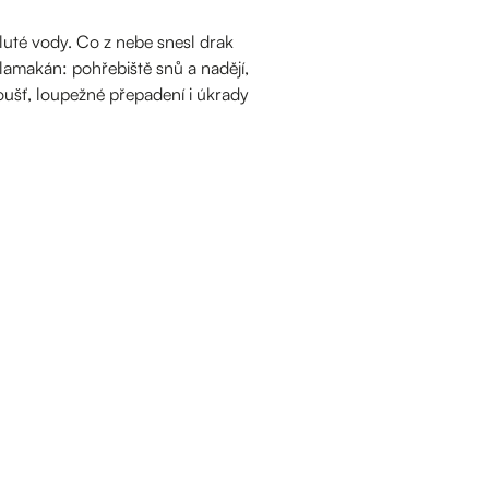
luté vody. Co z nebe snesl drak
klamakán: pohřebiště snů a nadějí,
oušť, loupežné přepadení i úkrady