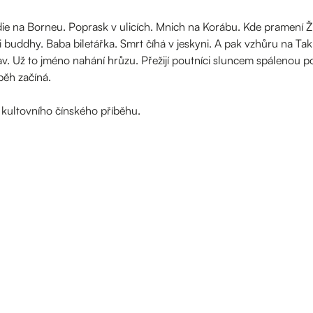
edie na Borneu. Poprask v ulicích. Mnich na Korábu. Kde pramení Ž
i buddhy. Baba biletářka. Smrt číhá v jeskyni. A pak vzhůru na Ta
av. Už to jméno nahání hrůzu. Přežijí poutníci sluncem spálenou p
běh začíná.
kultovního čínského příběhu.