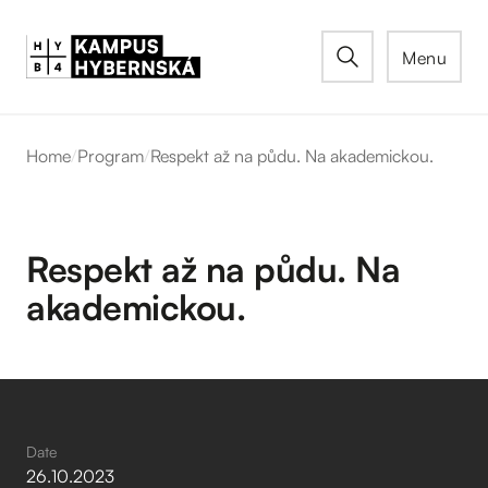
Menu
Home
/
Program
/
Respekt až na půdu. Na akademickou.
Respekt až na půdu. Na
akademickou.
Date
26
.
10
.
2023