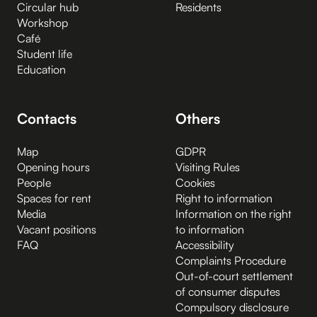
Circular hub
Residents
Workshop
Café
Student life
Education
Contacts
Others
Map
GDPR
Opening hours
Visiting Rules
People
Cookies
Spaces for rent
Right to information
Media
Information on the right
Vacant positions
to information
FAQ
Accessibility
Complaints Procedure
Out-of-court settlement
of consumer disputes
Compulsory disclosure