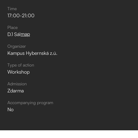
Time
17:00
-
21:00
Place
map
D.1 Sál
Organizer
Kampus Hybernská z.ú.
Type of action
Workshop
Admission
Zdarma
Accompanying program
No