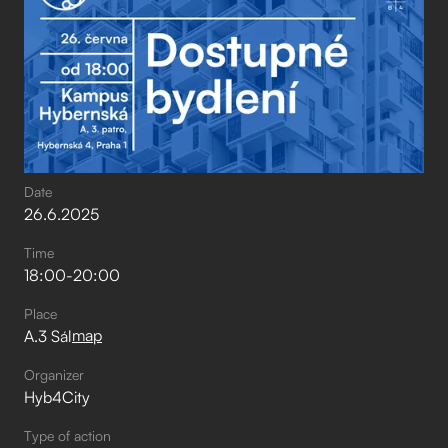
Date
26
.
6
.
2025
Time
18:00
-
20:00
Place
map
A.3 Sál
Organizer
Hyb4City
Type of action