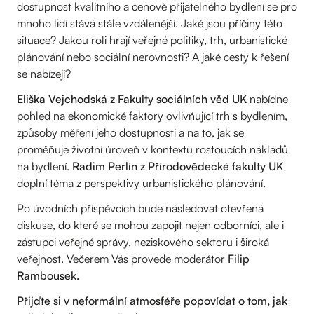
dostupnost kvalitního a cenově přijatelného bydlení se pro
mnoho lidí stává stále vzdálenější. Jaké jsou příčiny této
situace? Jakou roli hrají veřejné politiky, trh, urbanistické
plánování nebo sociální nerovnosti? A jaké cesty k řešení
se nabízejí?
Eliška Vejchodská z Fakulty sociálních věd UK
nabídne
pohled na ekonomické faktory ovlivňující trh s bydlením,
způsoby měření jeho dostupnosti a na to, jak se
proměňuje životní úroveň v kontextu rostoucích nákladů
na bydlení.
Radim Perlín z Přírodovědecké fakulty UK
doplní téma z perspektivy urbanistického plánování.
Po úvodních příspěvcích bude následovat otevřená
diskuse, do které se mohou zapojit nejen odborníci, ale i
zástupci veřejné správy, neziskového sektoru i široká
veřejnost. Večerem Vás provede moderátor
Filip
Rambousek.
Přijďte si v neformální atmosféře popovídat o tom, jak