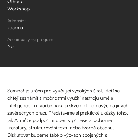
Others
Workshop
Admission
zdarma
Accompanying program
No
Seminář je určen pro vyučující vysokých škol, kteří se
chtějí seznámit s možnostmi využití nástrojů umělé
inteligence při tvorbě bakalářských, diplomových a jiných
závěrečných prací. Představíme si praktické ukázky toho,
jak AI může podpořit studenty při rešerši odborné
literatury, strukturování textu nebo tvorbě obsahu.
Diskutovat budeme také o výzvách spojených s