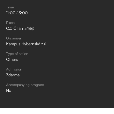
Time
11:00
-
13:00
Place
map
C.0 Čítárna
Organizer
Kampus Hybernská z.ú.
Type of action
Others
Admission
Zdarma
Accompanying program
No