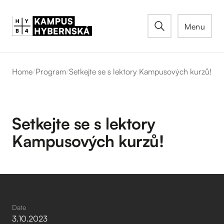
Menu
Home
/
Program
/
Setkejte se s lektory Kampusových kurzů!
Setkejte se s lektory
Kampusových kurzů!
Date
3
.
10
.
2023