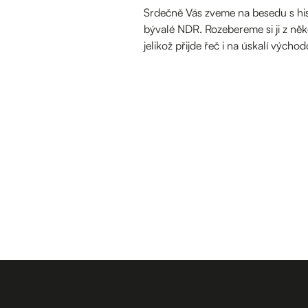
Srdečně Vás zveme na besedu s his
bývalé NDR. Rozebereme si ji z něk
jelikož přijde řeč i na úskalí výc