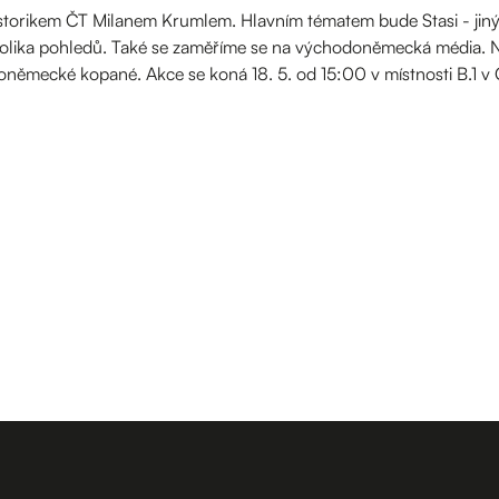
torikem ČT Milanem Krumlem. Hlavním tématem bude Stasi - jinými
olika pohledů. Také se zaměříme se na východoněmecká média. Na s
hodoněmecké kopané. Akce se koná 18. 5. od 15:00 v místnosti B.1