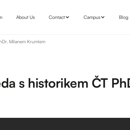
m
About Us
Contact
Campus
Blog
 PhDr. Milanem Krumlem
eda s historikem ČT Ph