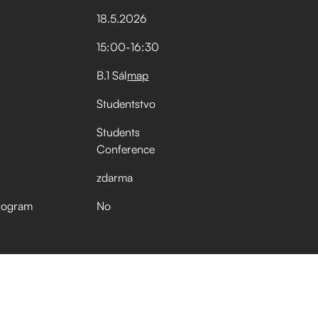
18
.
5
.
2026
15:00
-
16:30
B.1 Sál
map
Studentstvo
Students
Conference
zdarma
rogram
No