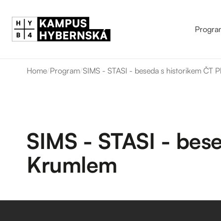
Progra
Home
/
Program
/
SIMS - STASI - beseda s historikem ČT
SIMS - STASI - bes
Krumlem