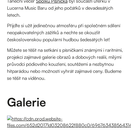
Taneční večer
Spolku Písnička
byl součástí úterků v
Lucerna Music Baru od jeho počátků v devadesátých
letech.
Přijďte si užít jedinečnou atmosféru při společném sdílení
neopakovatelných zážitků a nechte se okouzlit
československou populární hudbou šedesátých let!
Můžete se těšit na setkání s písničkami známými i raritními,
projekcí zajímavé galerie obrazů a dobových reálií, milými
průvodci pódiového kouzlení, soutěžemi a nezbytnou
hitparádou nebo možností vyhrát zajímavé ceny. Budeme
se těšit na viděnou.
Galerie