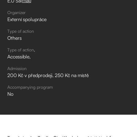
map
E.0 Sál
Organizer
Externí spolupráce
Type of action
Others
Type of action
Accessible
Admission
200 Kč v předprodeji, 250 Kč na místě
Accompanying program
No