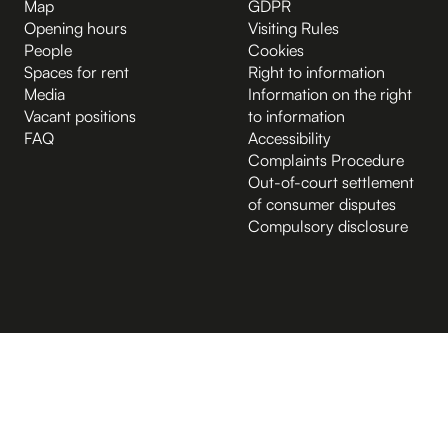
Map
GDPR
Opening hours
Visiting Rules
People
Cookies
Spaces for rent
Right to information
Media
Information on the right
Vacant positions
to information
FAQ
Accessibility
Complaints Procedure
Out-of-court settlement
of consumer disputes
Compulsory disclosure
B.2 Půda
Entrance from the Hybernská street
A.-1 Sklep
D.-1 Sklep