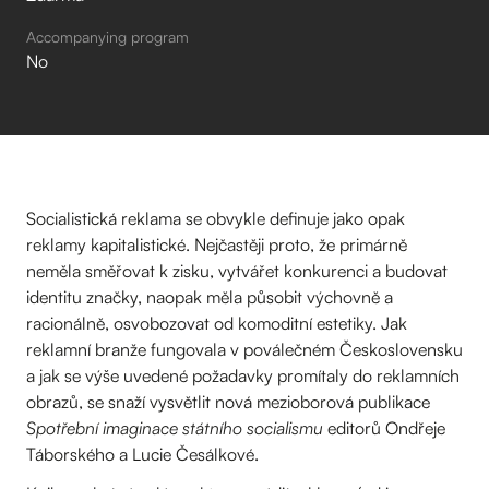
Accompanying program
No
Socialistická reklama se obvykle definuje jako opak
reklamy kapitalistické. Nejčastěji proto, že primárně
neměla směřovat k zisku, vytvářet konkurenci a budovat
identitu značky, naopak měla působit výchovně a
racionálně, osvobozovat od komoditní estetiky. Jak
reklamní branže fungovala v poválečném Československu
a jak se výše uvedené požadavky promítaly do reklamních
obrazů, se snaží vysvětlit nová mezioborová publikace
Spotřební imaginace státního socialismu
editorů Ondřeje
Táborského a Lucie Česálkové.