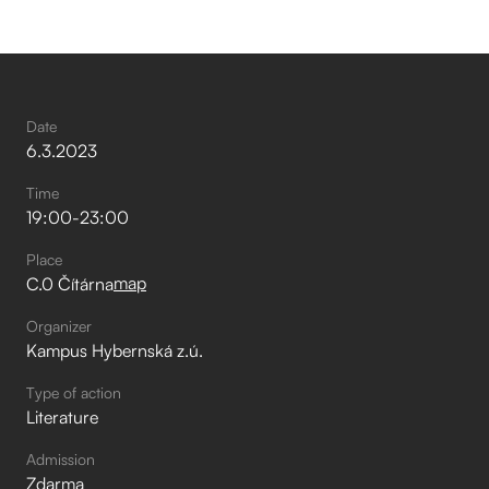
Date
6
.
3
.
2023
Time
19:00
-
23:00
Place
map
C.0 Čítárna
Organizer
Kampus Hybernská z.ú.
Type of action
Literature
Admission
Zdarma