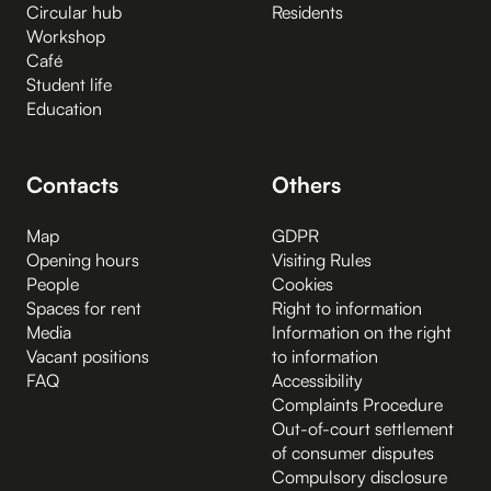
Circular hub
Residents
Workshop
Café
Student life
Education
Contacts
Others
Map
GDPR
Opening hours
Visiting Rules
People
Cookies
Spaces for rent
Right to information
Media
Information on the right
Vacant positions
to information
FAQ
Accessibility
Complaints Procedure
Out-of-court settlement
of consumer disputes
Compulsory disclosure