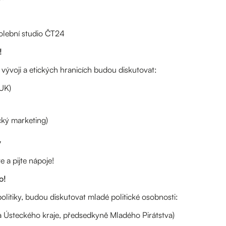
olební studio ČT24
!
 vývoji a etických hranicích budou diskutovat:
 UK)
cký marketing)
y
e a pijte nápoje!
o!
o politiky, budou diskutovat mladé politické osobnosti:
ka Ústeckého kraje, předsedkyně Mladého Pirátstva)