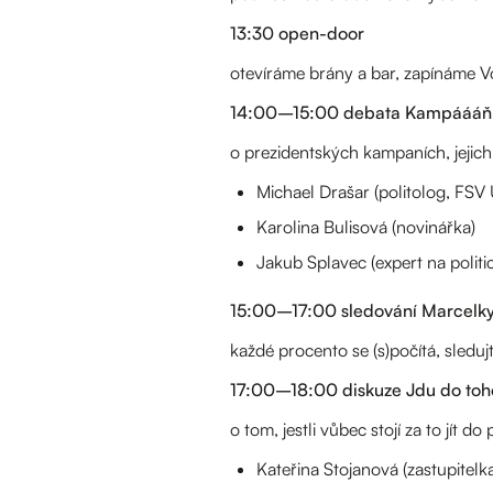
13:30 open-door
otevíráme brány a bar, zapínáme V
14:00–15:00 debata Kampáááň
o prezidentských kampaních, jejich
Michael Drašar (politolog, FSV
Karolina Bulisová (novinářka)
Jakub Splavec (expert na politi
15:00–17:00 sledování Marcelk
každé procento se (s)počítá, sledujt
17:00–18:00 diskuze Jdu do toh
o tom, jestli vůbec stojí za to jít d
Kateřina Stojanová (zastupitel