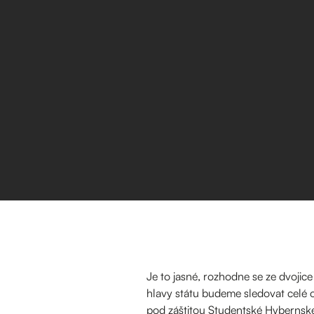
Je to jasné, rozhodne se ze dvojice
hlavy státu budeme sledovat celé o
pod záštitou Studentské Hybernsk