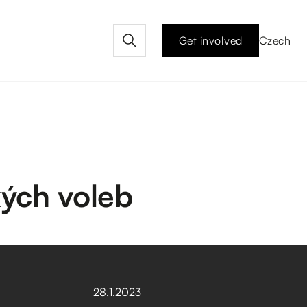
Get involved
Czech
kých voleb
28
.
1
.
2023