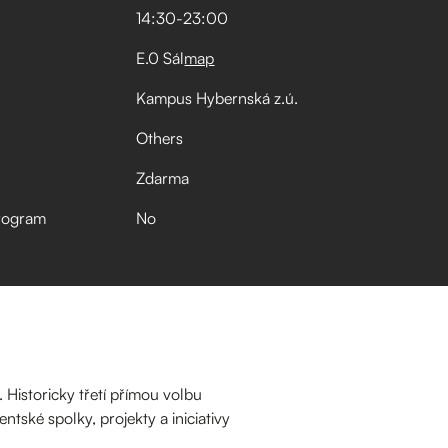
14:30
-
23:00
E.0 Sál
map
Kampus Hybernská z.ú.
Others
Zdarma
rogram
No
 Historicky třetí přímou volbu
tské spolky, projekty a iniciativy