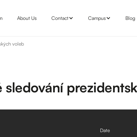
m
About Us
Contact
Campus
Blog
ských voleb
 sledování prezidents
Date