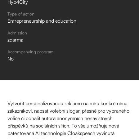
Hyb4City
Type of action
Entrepreneurship and education
Admission
zdarma
Accompanying program
No
Vytvořit personalizovanou reklamu na míru konkrétnímu
zákazníkovi, napsat volební slogan přesně pro vybraného
voliče či odhalit autora anonymních nenávistných
příspěvků na sociálních sítích. To vše umožňuje nová
patentovaná AI technologie Cloakspeech vyvinutá