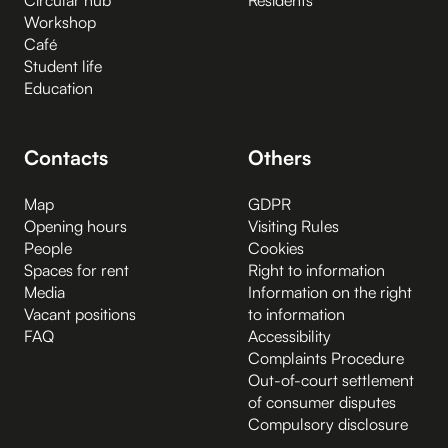
Workshop
Café
Student life
Education
Contacts
Others
Map
GDPR
Opening hours
Visiting Rules
People
Cookies
Spaces for rent
Right to information
Media
Information on the right
Vacant positions
to information
FAQ
Accessibility
Complaints Procedure
Out-of-court settlement
of consumer disputes
Compulsory disclosure