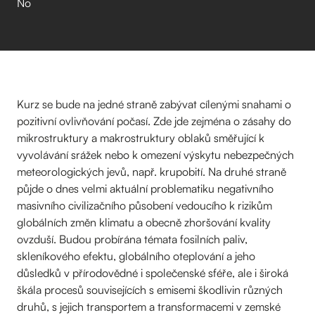
No
Kurz se bude na jedné straně zabývat cílenými snahami o
pozitivní ovlivňování počasí. Zde jde zejména o zásahy do
mikrostruktury a makrostruktury oblaků směřující k
vyvolávání srážek nebo k omezení výskytu nebezpečných
meteorologických jevů, např. krupobití. Na druhé straně
půjde o dnes velmi aktuální problematiku negativního
masivního civilizačního působení vedoucího k rizikům
globálních změn klimatu a obecně zhoršování kvality
ovzduší. Budou probírána témata fosilních paliv,
skleníkového efektu, globálního oteplování a jeho
důsledků v přírodovědné i společenské sféře, ale i široká
škála procesů souvisejících s emisemi škodlivin různých
druhů, s jejich transportem a transformacemi v zemské