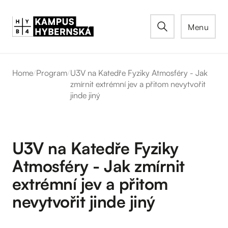
Menu
Home
/
Program
/
U3V na Katedře Fyziky Atmosféry - Jak
zmírnit extrémní jev a přitom nevytvořit
jinde jiný
U3V na Katedře Fyziky
Atmosféry - Jak zmírnit
extrémní jev a přitom
nevytvořit jinde jiný