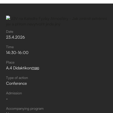
Date
23
.
4
.
2026
Time
14:30
-
16:00
Place
map
A.4 Didaktikon
Type of action
Conference
Admission
-
Accompanying program