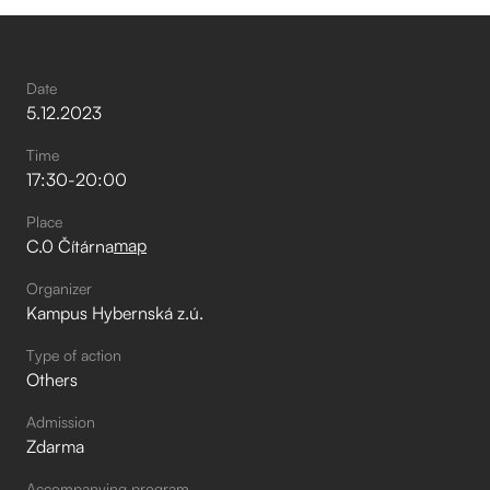
Date
5
.
12
.
2023
Time
17:30
-
20:00
Place
map
C.0 Čítárna
Organizer
Kampus Hybernská z.ú.
Type of action
Others
Admission
Zdarma
Accompanying program