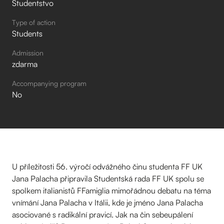
Studentstvo
Type of action
Students
Admission
zdarma
Accompanying program
No
U příležitosti 56. výročí odvážného činu studenta FF UK
Jana Palacha připravila Studentská rada FF UK spolu se
spolkem italianistů FFamiglia mimořádnou debatu na téma
vnímání Jana Palacha v Itálii, kde je jméno Jana Palacha
asociované s radikální pravicí. Jak na čin sebeupálení