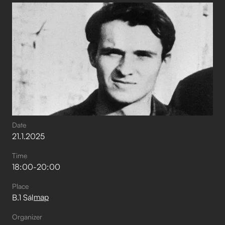
Date
21
.
1
.
2025
Time
18:00
-
20:00
Place
map
B.1 Sál
Organizer