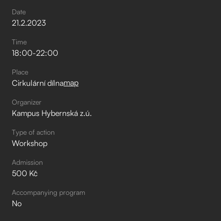
Date
21
.
2
.
2023
Time
18:00
-
22:00
Place
map
Cirkulární dílna
Organizer
Kampus Hybernská z.ú.
Type of action
Workshop
Admission
500 Kč
Accompanying program
No