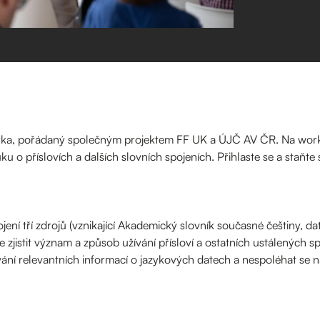
zyka, pořádaný společným projektem FF UK a ÚJČ AV ČR. Na wo
uku o příslovích a dalších slovních spojeních. Přihlaste se a staňte
jení tří zdrojů (vznikající Akademický slovník současné češtiny, d
jistit význam a způsob užívání přísloví a ostatních ustálených sp
ání relevantních informací o jazykových datech a nespoléhat se 