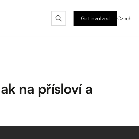
Get involved
Czech
k na přísloví a