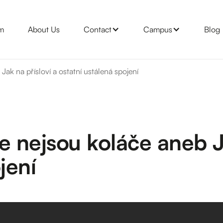
m
About Us
Contact
Campus
Blog
k na přísloví a ostatní ustálená spojení
nejsou koláče aneb Ja
jení