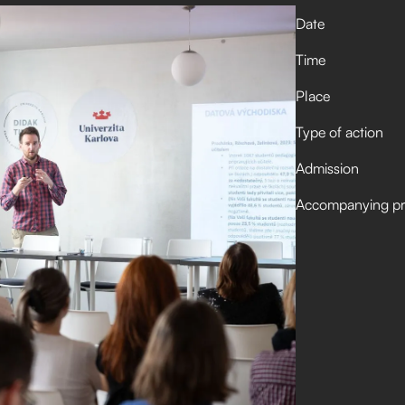
Date
Time
Place
Type of action
Admission
Accompanying p