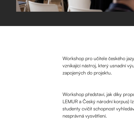
Workshop pro učitele českého ja
vznikající nástroj, který usnadní vý
zapojených do projektu.
Workshop představí, jak díky propo
LEMUR a Český národní korpus) lze z
studenty cvičit schopnost vyhledáv
nesprávná vysvětlení.