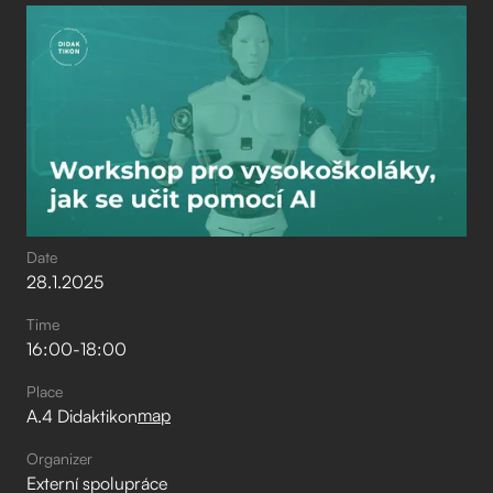
Date
28
.
1
.
2025
Time
16:00
-
18:00
Place
map
A.4 Didaktikon
Organizer
Externí spolupráce