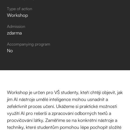
Type of action
Workshop
Admission
zdarma
Accompanying program
No
Workshop je určen pro VŠ studenty, kteří chtějí objevit, jak
jim AI nástroje umělé inteligence mohou usnadnit a
zefektivnit proces učení. Ukážeme si praktické možnosti
využití AI pro rešerši a zpracování odborných textů a
procvičování látky. Zaměříme se na konkrétní nástroje a
techniky, které studentům pomohou lépe pochopit složité