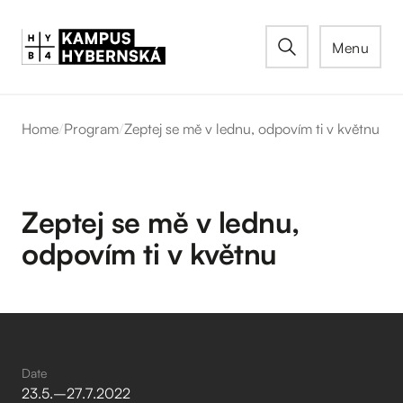
Menu
Home
/
Program
/
Zeptej se mě v lednu, odpovím ti v květnu
Zeptej se mě v lednu,
odpovím ti v květnu
Date
23
.
5
.
–⁠
27
.
7
.
2022