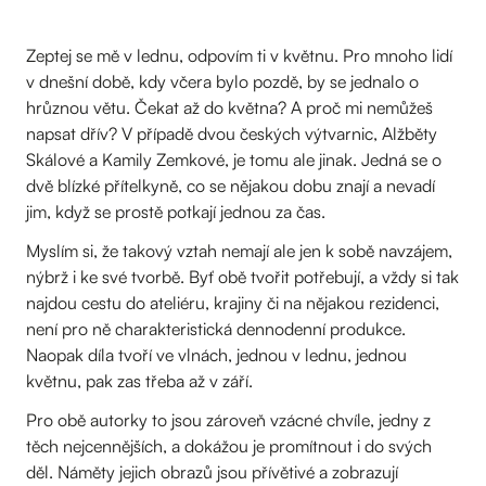
Zeptej se mě v lednu, odpovím ti v květnu. Pro mnoho lidí
v dnešní době, kdy včera bylo pozdě, by se jednalo o
hrůznou větu. Čekat až do května? A proč mi nemůžeš
napsat dřív? V případě dvou českých výtvarnic, Alžběty
Skálové a Kamily Zemkové, je tomu ale jinak. Jedná se o
dvě blízké přítelkyně, co se nějakou dobu znají a nevadí
jim, když se prostě potkají jednou za čas.
Myslím si, že takový vztah nemají ale jen k sobě navzájem,
nýbrž i ke své tvorbě. Byť obě tvořit potřebují, a vždy si tak
najdou cestu do ateliéru, krajiny či na nějakou rezidenci,
není pro ně charakteristická dennodenní produkce.
Naopak díla tvoří ve vlnách, jednou v lednu, jednou
květnu, pak zas třeba až v září.
Pro obě autorky to jsou zároveň vzácné chvíle, jedny z
těch nejcennějších, a dokážou je promítnout i do svých
děl. Náměty jejich obrazů jsou přívětivé a zobrazují