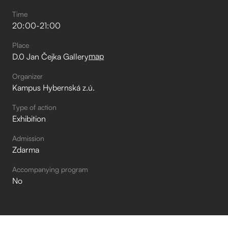
Time
20:00
-
21:00
Place
map
D.0 Jan Čejka Gallery
Organizer
Kampus Hybernská z.ú.
Type of action
Exhibition
Admission
Zdarma
Accompanying program
No