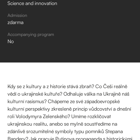
Science and innovation
Admission
zdarma
Accompanying program
No
Kdy se z kultury a z historie stává zbraň? Co Češi reálně
vědí o ukrajinské kultuře? Odhaluje válka na Ukrajině náš
kulturní rasismus? Chápeme ze své západoevropské
kulturní perspektivy zkresleně princip vůdcovství a dnešní
roli Volodymyra Zelenského? Umíme rozklíčovat
ukrajinskou realitu, anebo se mylně soustředíme na
zdánlivě srozumitelné symboly typu pomníků Stepana
Bandery? Jak pracuje Putinova propaganda s historickými