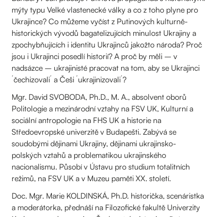
mýty typu Velké vlastenecké války a co z toho plyne pro
Ukrajince? Co můžeme vyčíst z Putinových kulturně-
historických vývodů bagatelizujících minulost Ukrajiny a
zpochybňujících i identitu Ukrajinců jakožto národa? Proč
jsou i Ukrajinci posedlí historií? A proč by měli – v
nadsázce – ukrajinisté pracovat na tom, aby se Ukrajinci
´čechizovali´ a Češi ´ukrajinizovali´?
Mgr. David SVOBODA, Ph.D., M. A., absolvent oborů
Politologie a mezinárodní vztahy na FSV UK, Kulturní a
sociální antropologie na FHS UK a historie na
Středoevropské univerzitě v Budapešti. Zabývá se
soudobými dějinami Ukrajiny, dějinami ukrajinsko-
polských vztahů a problematikou ukrajinského
nacionalismu. Působí v Ústavu pro studium totalitních
režimů, na FSV UK a v Muzeu paměti XX. století.
Doc. Mgr. Marie KOLDINSKÁ, Ph.D. historička, scenáristka
a moderátorka, přednáší na Filozofické fakultě Univerzity