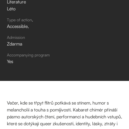
Literature
Léto
Type of action
Accessible
Admission
Zdarma
Accompanying program
Yes
Večer, kde se třpyt flitrů potkává se stínem, humor s
melancholií a touha s pomíjivostí. Kabaret chimér přináší
pásmo autorských čtení, performancí a hudebních vstupů,
které se dotýkají queer zkušenosti, identity, lásky, ztráty i