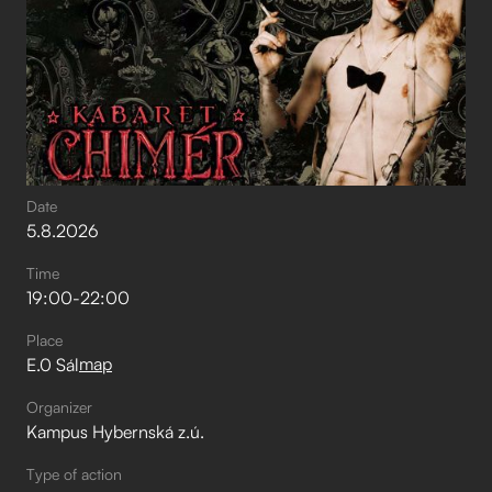
Date
5
.
8
.
2026
Time
19:00
-
22:00
Place
map
E.0 Sál
Organizer
Kampus Hybernská z.ú.
Type of action