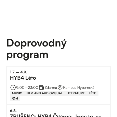
Doprovodný
program
1
.
7
.
–⁠
4
.
9
.
HYB4 Léto
9:00
–⁠
23:00
Zdarma
Kampus Hybernská
MUSIC
FILM AND AUDIOVISUAL
LITERATURE
LÉTO
🧑‍🦽
6
.
8
.
ZRUŠENO: HYB4 Čítárna: Jsme to, co