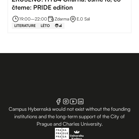
čteme: PRIDE edition
19:00
–⁠
22:00
Zdarma
E.0 Sál
LITERATURE
LÉTO
🧑‍🦽
Campus Hybernská would not exist without the founding
institutions and the long-term support of the City of
Prague and Charles University.