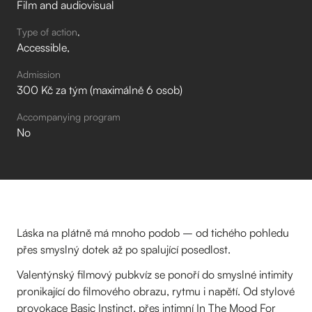
Film and audiovisual
Type of action
Accessible
Admission
300 Kč za tým (maximálně 6 osob)
Accompanying program
No
Láska na plátně má mnoho podob – od tichého pohledu
přes smyslný dotek až po spalující posedlost.
Valentýnský filmový pubkvíz se ponoří do smyslné intimity
pronikající do filmového obrazu, rytmu i napětí. Od stylové
provokace Basic Instinct, přes intimní In The Mood For