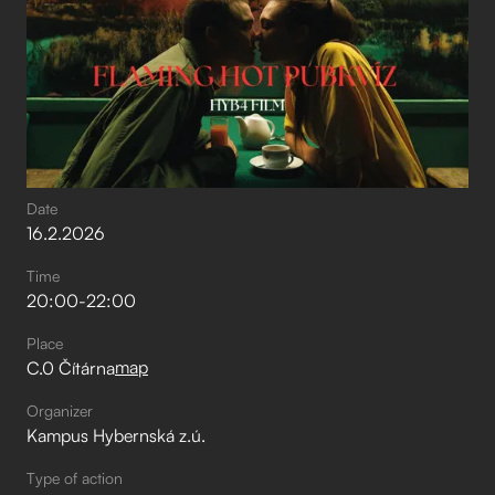
Date
16
.
2
.
2026
Time
20:00
-
22:00
Place
map
C.0 Čítárna
Organizer
Kampus Hybernská z.ú.
Type of action