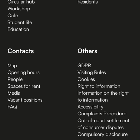
Circular hub
Residents
Workshop
Café
Student life
Education
Contacts
Others
Map
GDPR
Opening hours
Visiting Rules
People
Cookies
Spaces for rent
Right to information
Media
Information on the right
Vacant positions
to information
FAQ
Accessibility
Complaints Procedure
Out-of-court settlement
of consumer disputes
Compulsory disclosure