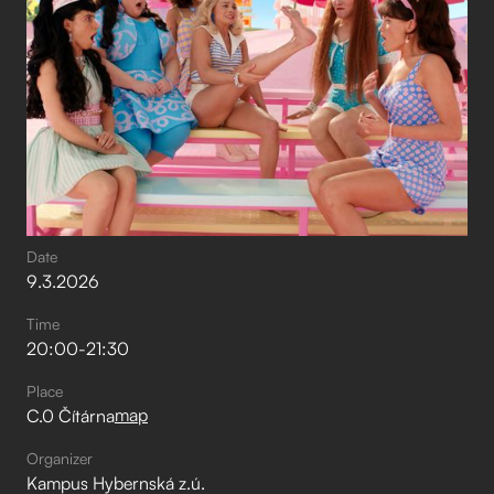
Date
9
.
3
.
2026
Time
20:00
-
21:30
Place
map
C.0 Čítárna
Organizer
Kampus Hybernská z.ú.