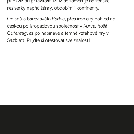
pubkvíz při příležitosti MDŽ se zaměřuje na ženské
režisérky napříč žánry, obdobími i kontinenty.
Od snů a barev světa
Barbie
, přes ironický pohled na
českou polistopadovou společnost v
Kurva, hoši!
Gutentag
, až po napínavé a temné vztahové hry v
Saltburn
. Přijďte si otestovat své znalosti!