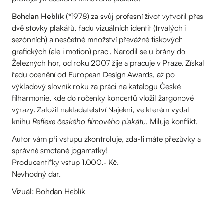
Bohdan Heblík
(*1978) za svůj profesní život vytvořil přes
dvě stovky plakátů, řadu vizuálních identit (trvalých i
sezónních) a nesčetné množství převážně tiskových
grafických (ale i motion) prací. Narodil se u brány do
Železných hor, od roku 2007 žije a pracuje v Praze. Získal
řadu ocenění od European Design Awards, až po
výkladový slovník roku za práci na katalogu České
filharmonie, kde do ročenky koncertů vložil žargonové
výrazy. Založil nakladatelství Najekni, ve kterém vydal
knihu
Reflexe českého filmového plakátu
. Miluje konflikt.
Autor vám při vstupu zkontroluje, zda-li máte přezůvky a
správně smotané jogamatky!
Producenti*ky vstup 1.000,- Kč.
Nevhodný dar.
Vizuál: Bohdan Heblík