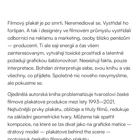
Filmový plakát je po smrti. Neremedioval se. Vystřídal ho
foršpán. A tak i designéry ve filmovém průmyslu vystřídali
odborníci na reklamu a marketing, osoby blízko penězům
– producenti. Ti ale sají energii a čas všem
zainteresovaným, vytvářejí toxické prostředí a latentně
požadují grafickou šablonovitost. Neexistují fakta, pouze
interpretace. Bohdan zinterpretuje sebe, svou knihu a vás
všechny, co přijdete. Společně nic nového nevymyslíme,
ale pokusíme se.
Ojedinělá autorská kniha problematizuje tvarosloví české
filmové plakátové produkce mezi lety 1993–2021.
Nejtučnější prvky plakátu, obličeje a tituly filmů, redukuje
na základní geometrické tvary. Můžeme tak spatřit
kompozice, na které se lze dívat jako na grafické matice –
drátový model – plakátové behind the scene –
protojazyk českého filmového plakátu.