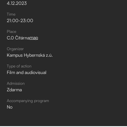
4
.
12
.
2023
Time
21:00
-
23:00
Place
map
C.0 Čítárna
Organizer
Kampus Hybernská z.ú.
Type of action
Film and audiovisual
Admission
Zdarma
Accompanying program
No