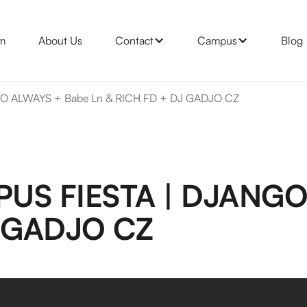
m
About Us
Contact
Campus
Blog
O ALWAYS + Babe Ln & RICH FD + DJ GADJO CZ
US FIESTA | DJANGO
J GADJO CZ