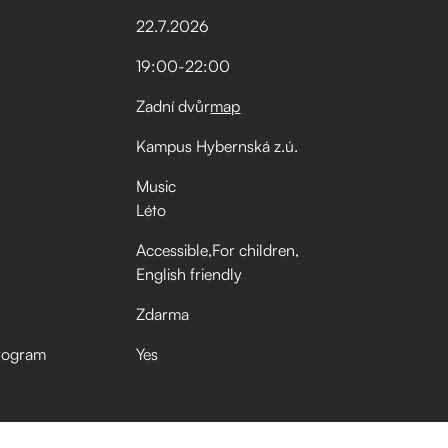
22
.
7
.
2026
19:00
-
22:00
Zadní dvůr
map
Kampus Hybernská z.ú.
Music
Léto
Accessible
For children
English friendly
Zdarma
rogram
Yes