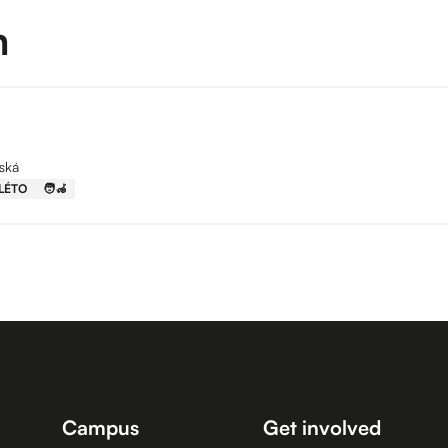
m
ská
LÉTO
🧑‍🦽
Campus
Get involved