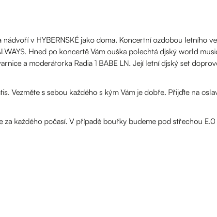
 nádvoří v HYBERNSKÉ jako doma. Koncertní ozdobou letního ve
LWAYS. Hned po koncertě Vám ouška polechtá djský world music
tvarnice a moderátorka Radia 1 BABE LN. Její letní djský set dopro
tis. Vezměte s sebou každého s kým Vám je dobře. Přijďte na osla
za každého počasí. V případě bouřky budeme pod střechou E.0 