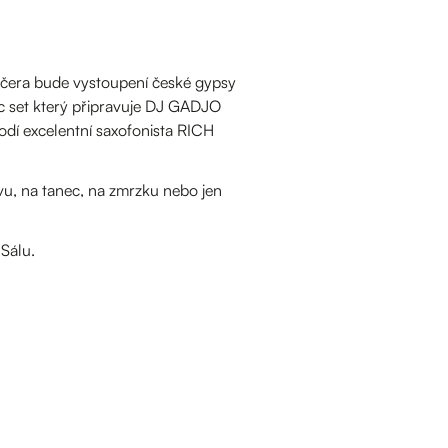
čera bude vystoupení české gypsy
 set který připravuje DJ GADJO
vodí excelentní saxofonista RICH
vu, na tanec, na zmrzku nebo jen
Sálu.