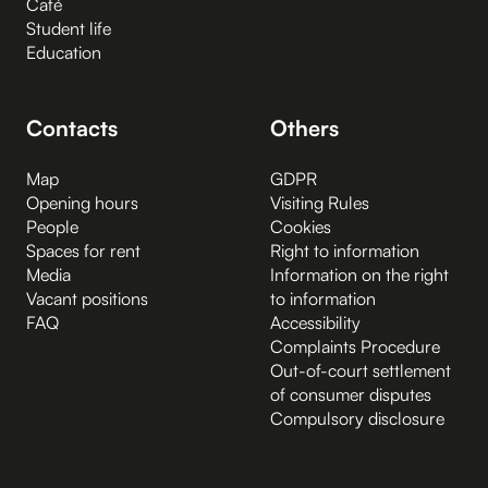
Café
Student life
Education
Contacts
Others
Map
GDPR
Opening hours
Visiting Rules
People
Cookies
Spaces for rent
Right to information
Media
Information on the right
Vacant positions
to information
FAQ
Accessibility
Complaints Procedure
Out-of-court settlement
of consumer disputes
Compulsory disclosure