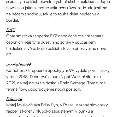
sexuality a dalších plevelnatých hřištích kapitalismu. Jejich
flows jsou jako samotné uskupení různorodé, ale jestli se
na něčem shodnou, tak je to touha dělat neplechu a
bordel.
𝐸𝒴𝒵
Charismatická rapperka EYZ nebojácně otevírá temata
osobních nejistot a duševního zdraví v současném
hektickém světě. Místo dalších slov se připravuj na nové
EP.
𝓈𝓅𝑜𝑜𝓀𝓎𝓁𝓎𝓃𝓃𝟫𝟫
Kutnohorská rapperka Spookylynn99 vydala první tracky
v roce 2018. Debutové album Night Walk přišlo roku
2021, na něj navázala deskou Brain Damage. Trve tvrdá
temná flow, doporučujeme noční poslech.
𝐸𝒹𝓊𝓋 𝓈𝓎𝓃
Matej Myslovič aka Edúv Syn, v Praze usazený slovenský
rapper s kořeny hluboko zapuštěnými v punku a