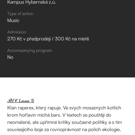
Kampus Hybernská z.ú.
Type of action
Music
Admission
270 Kč v předprodeji / 300 Kč na místě
Accompanying program
No
𝒯𝐻𝒞 𝐿𝓊𝓃𝒶 𝒢
Klan raperex, který rapuje. Ve svých mosazných kotlích
krom hořlavin míchá bars. V textech se pouštějí do
neomalené, ale upřímné kritiky současné politiky a s tím
souvisejícího boje za rovnoprávnost na polích ekologie,