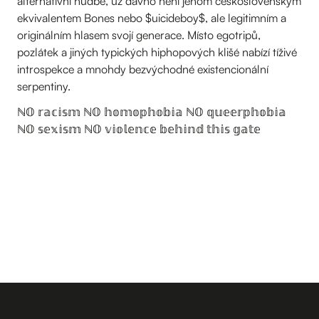
alternativní hudbě, už dávno není jenom československým
ekvivalentem Bones nebo $uicideboy$, ale legitimním a
originálním hlasem svojí generace. Místo egotripů,
pozlátek a jiných typických hiphopových klišé nabízí tíživé
introspekce a mnohdy bezvýchodné existencionální
serpentiny.
ℕ𝕆 𝕣𝕒𝕔𝕚𝕤𝕞 ℕ𝕆 𝕙𝕠𝕞𝕠𝕡𝕙𝕠𝕓𝕚𝕒 ℕ𝕆 𝕢𝕦𝕖𝕖𝕣𝕡𝕙𝕠𝕓𝕚𝕒
ℕ𝕆 𝕤𝕖𝕩𝕚𝕤𝕞 ℕ𝕆 𝕧𝕚𝕠𝕝𝕖𝕟𝕔𝕖 𝕓𝕖𝕙𝕚𝕟𝕕 𝕥𝕙𝕚𝕤 𝕘𝕒𝕥𝕖