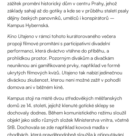
zážitek promění historický dům v centru Prahy, jehož
základy sahají až do gotiky a kde se v průběhu staletí psaly
dějiny českých panovníků, umělců i konspirátorů –
Kampus Hybernská.
Kino Utajeno
v rámci tohoto kurátorovaného večera
propojí filmové promítání s participativní divadelní
performancí, která diváctvo vtáhne do příběhu, a
prohlídkou prostor. Pozorným divákům a divačkám
neuniknou ani gamifikované prvky, například ve formě
ukrytých filmových kvízů.
Utajeno
tak nabízí jedinečnou
diváckou zkušenost, kterou není možné zažít v pohodlí
domova ani v běžném kině.
Kampus stojí na místě dvou středověkých měšťanských
domů ze 14. století, jejichž klenuté gotické sklepy se
dochovaly dodnes. Během komunistického režimu sloužil
objekt jako sídlo různých složek Ministerstva vnitra, včetně
StB. Dochovala se zde například kovová madla v
chodbách, která pravděpodobně sloužila k připoutávání