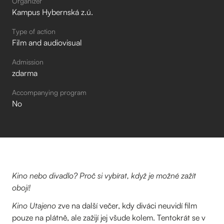
Organizer
Kampus Hybernská z.ú.
Type of action
Film and audiovisual
Admission
zdarma
Accompanying program
No
Kino nebo divadlo? Proč si vybírat, když je možné zažít
obojí!
Kino Utajeno
zve na další večer, kdy diváci neuvidí film
pouze na plátně, ale zažijí jej všude kolem. Tentokrát se v