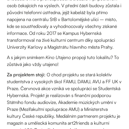
osob čekajících na výslech. V přední části budovy zůstala i
původní telefonní ústředna, jejíž kabeláž byla přímo
napojena na centrálu StB v Bartolomějské ulici – místo,
kde se soustřeďovaly a vyhodnocovaly všechny získané
informace. Od roku 2017 se Kampus Hybernská
transformoval na živé kulturní centrum díky spolupráci
Univerzity Karlovy a Magistrátu hlavního města Prahy.
A s jakým snímkem
Kino Utajeno
propojí tuto lokalitu? To
zůstává jako vždy utajeno!
Za projektem stojí:
O chod projektu se stará kolektiv
studentstva z vysokých škol FAMU, DAMU, AVU a FF UK v
Praze. Červnová akce vzniká ve spolupráci se Studentská
Hybernská. Projekt je realizován s finanční podporou
Státního fondu audiovize, Akademie múzických umění v
Praze (Mezifakultní spolupráce AMU) a Ministerstva
kultury České republiky. Mediálním partnerem projektu je
magazín a umělecká komunita art2friends a kulturní