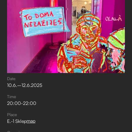
Date
10
.
6
.
–⁠
12
.
6
.
2025
Time
20:00
-
22:00
Place
map
E.-1 Sklep