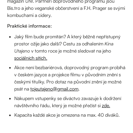
magazín
UNI
. Partneři doprovodného programu jsou
Bis.tro a jeho veganské občerstvení a F.H. Prager se svými
kombuchami a cidery.
Praktické informace:
Jaký film bude promítán? A který běžně nepřístupný
prostor ožije jako další? Cestu za odhalením
Kina
Utajeno
v tomto roce je možné sledovat na jeho
sociálních sítích.
Akce není bezbariérová, doprovodný program probíhá
v českém jazyce a projekce filmu v původním znění s
českými titulky. Pro dotaz na původní znění je možné
psát na
tojeutajeno@gmail.com
.
Nákupem vstupenky se diváctvo zavazuje k dodržení
návštěvního řádu, který je možné přečíst si
zde.
Kapacita každé akce je omezena na max. 40 diváků.