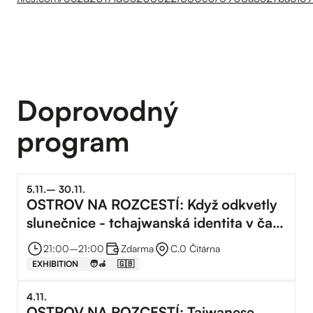
Doprovodný
program
5
.
11
.
–⁠
30
.
11
.
OSTROV NA ROZCESTÍ: Když odkvetly
slunečnice - tchajwanská identita v čase
geopolitické krize
21:00
–⁠
21:00
Zdarma
C.0 Čítárna
EXHIBITION
🧑‍🦽
🇬🇧
4
.
11
.
OSTROV NA ROZCESTÍ: Taiwanese