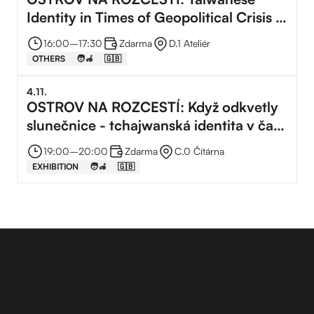
Identity in Times of Geopolitical Crisis |
Tchajwanský večer v Kampusu
16:00
–⁠
17:30
Zdarma
D.1 Ateliér
Hybernská
OTHERS
🧑‍🦽
🇬🇧
4
.
11
.
OSTROV NA ROZCESTÍ: Když odkvetly
slunečnice - tchajwanská identita v čase
geopolitické krize | Vernisáž
19:00
–⁠
20:00
Zdarma
C.0 Čítárna
EXHIBITION
🧑‍🦽
🇬🇧