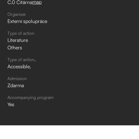
map
C.0 Čítárna
Organizer
Externí spolupráce
Type of action
Literature
Others
Type of action
Accessible
Admission
Zdarma
Accompanying program
Yes