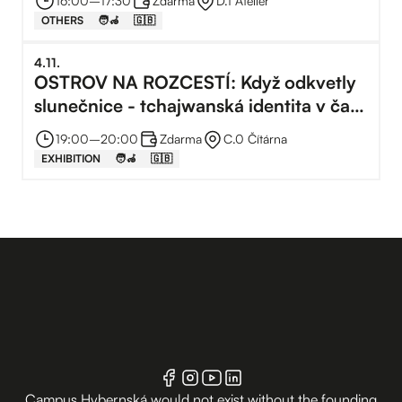
16:00
–⁠
17:30
Zdarma
D.1 Ateliér
Hybernská
OTHERS
🧑‍🦽
🇬🇧
4
.
11
.
OSTROV NA ROZCESTÍ: Když odkvetly
slunečnice - tchajwanská identita v čase
geopolitické krize | Vernisáž
19:00
–⁠
20:00
Zdarma
C.0 Čítárna
EXHIBITION
🧑‍🦽
🇬🇧
Campus Hybernská would not exist without the founding