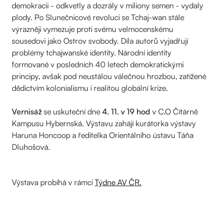
demokracii - odkvetly a dozrály v miliony semen - vydaly
plody. Po Slunečnicové revoluci se Tchaj-wan stále
výrazněji vymezuje proti svému velmocenskému
sousedovi jako Ostrov svobody. Díla autorů vyjadřují
problémy tchajwanské identity. Národní identity
formované v posledních 40 letech demokratickými
principy, avšak pod neustálou válečnou hrozbou, zatížené
dědictvím kolonialismu i realitou globální krize.
Vernisáž
se uskuteční dne
4. 11. v 19 hod
v C.O Čítárně
Kampusu Hybernská. Výstavu zahájí kurátorka výstavy
Haruna Honcoop a ředitelka Orientálního ústavu Táňa
Dluhošová.
Výstava probíhá v rámci
Týdne AV ČR.