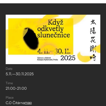
Date
5
.
11
.
–⁠
30
.
11
.
2025
Time
21:00
-
21:00
Place
map
C.0 Čítárna