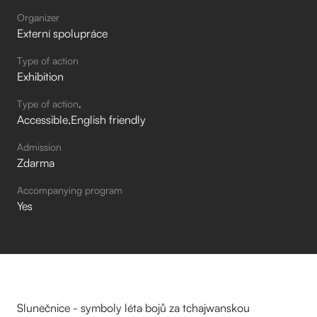
Organizer
Externí spolupráce
Type of action
Exhibition
Type of action
Accessible
English friendly
Admission
Zdarma
Accompanying program
Yes
Slunečnice - symboly léta bojů za tchajwanskou