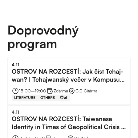
Doprovodný
program
4
.
11
.
OSTROV NA ROZCESTÍ: Jak číst Tchaj-
wan? | Tchajwanský večer v Kampusu
Hybernská
18:00
–⁠
19:00
Zdarma
C.0 Čítárna
LITERATURE
OTHERS
🧑‍🦽
4
.
11
.
OSTROV NA ROZCESTÍ: Taiwanese
Identity in Times of Geopolitical Crisis |
Tchajwanský večer v Kampusu